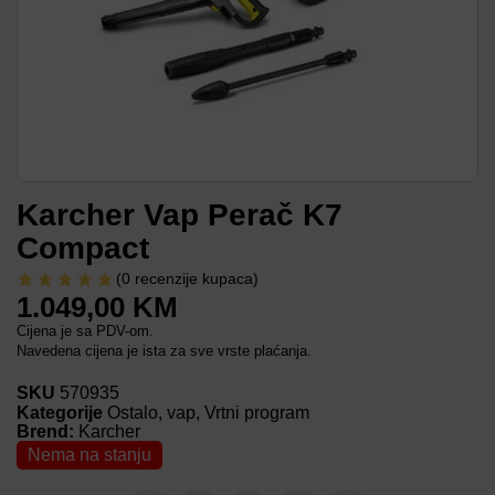
Karcher Vap Perač K7
Compact
(
0
recenzije kupaca)
1.049,00
KM
Cijena je sa PDV-om.
Navedena cijena je ista za sve vrste plaćanja.
SKU
570935
Kategorije
Ostalo
,
vap
,
Vrtni program
Brend:
Karcher
Nema na stanju