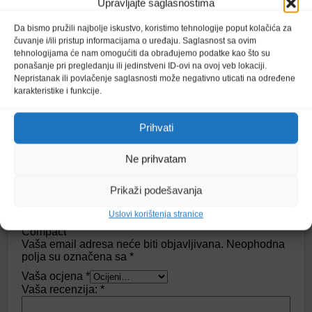
Upravljajte saglasnostima
Da bismo pružili najbolje iskustvo, koristimo tehnologije poput kolačića za
Proizvođač
čuvanje i/ili pristup informacijama o uređaju. Saglasnost sa ovim
Karcher
tehnologijama će nam omogućiti da obrađujemo podatke kao što su
ponašanje pri pregledanju ili jedinstveni ID-ovi na ovoj veb lokaciji.
Nepristanak ili povlačenje saglasnosti može negativno uticati na određene
karakteristike i funkcije.
Prihvati
Ne prihvatam
Recenzije
Prikaži podešavanja
Još nema recenzija.
Uslovi korištenja stranice
Budi prvi koji će recenzirati “Karcher Vap perač K7
Compact”
Vaša email adresa neće biti objavljivana.
Neophodna
polja su označena sa
*
Vaša ocjena
*
Vaša recenzija:
*