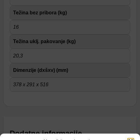
Težina bez pribora (kg)
16
Težina uklj. pakovanje (kg)
20,3
Dimenzije (dxšxv) (mm)
378 x 291 x 516
Dodatne informacije