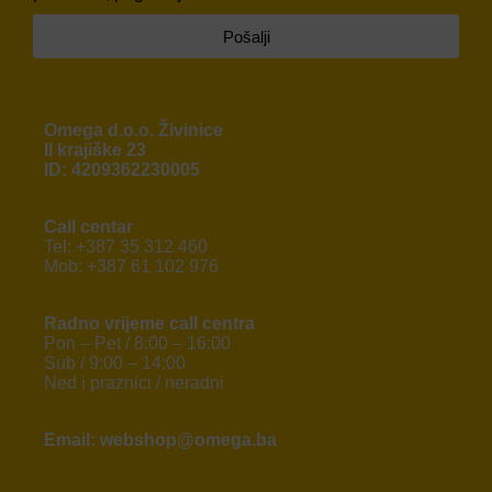
Pošalji
Omega d.o.o. Živinice
II krajiške 23
ID: 4209362230005
Call centar
Tel: +387 35 312 460
Mob: +387 61 102 976
Radno vrijeme call centra
Pon – Pet / 8:00 – 16:00
Sub / 9:00 – 14:00
Ned i praznici / neradni
Email: webshop@omega.ba