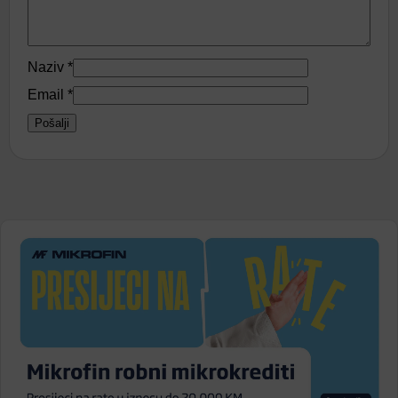
Naziv
*
Email
*