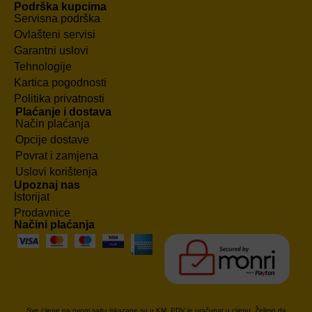
Podrška kupcima
Servisna podrška
Ovlašteni servisi
Garantni uslovi
Tehnologije
Kartica pogodnosti
Politika privatnosti
Plaćanje i dostava
Način plaćanja
Opcije dostave
Povrat i zamjena
Uslovi korištenja
Upoznaj nas
Istorijat
Prodavnice
Načini plaćanja
Sve cijene na ovom sajtu iskazane su u KM. PDV je uračunat u cijenu. Želimo da