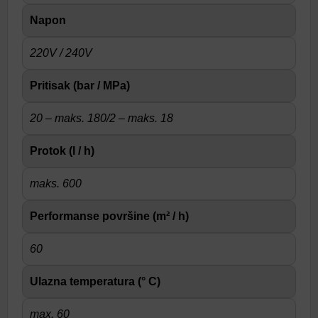
Napon
220V / 240V
Pritisak (bar / MPa)
20 – maks. 180/2 – maks. 18
Protok (l / h)
maks. 600
Performanse površine (m² / h)
60
Ulazna temperatura (° C)
max. 60