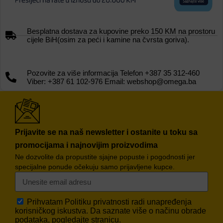
Besplatna dostava za kupovine preko 150 KM na prostoru
cijele BiH(osim za peći i kamine na čvrsta goriva).
Pozovite za više informacija Telefon +387 35 312-460
Viber: +387 61 102-976 Email: webshop@omega.ba
Prijavite se na naš newsletter i ostanite u toku sa
promocijama i najnovijim proizvodima
Ne dozvolite da propustite sjajne popuste i pogodnosti jer
specijalne ponude očekuju samo prijavljene kupce.
Prihvatam
Politiku privatnosti
radi unapređenja
korisničkog iskustva. Da saznate više o načinu obrade
podataka, pogledajte stranicu.