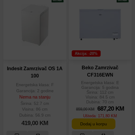
Akcija: -20%
Beko Zamrzivač
Indesit Zamrzivač OS 1A
CF316EWN
100
Energetska klasa: E
Energetska klasa: F
Garancija: 5 godina
Garancija: 2 godine
Širina: 112 cm
Nema na stanju
Visina: 84.5 cm
Dubina: 70 cm
Širina: 52.7 cm
687,20
KM
859,00
KM
Visina: 86 cm
Dubina: 56.9 cm
Ušteda:
171,80
KM
419,00
KM
Dodaj u korpu