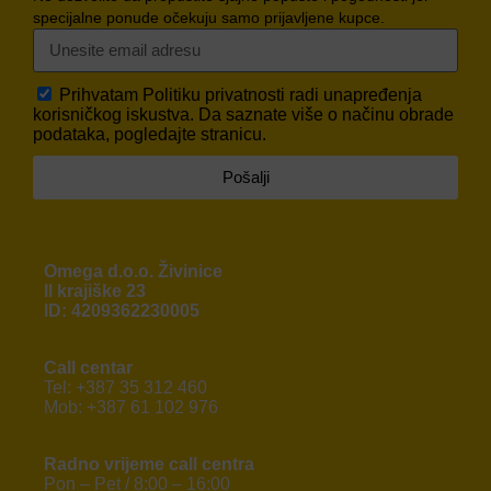
specijalne ponude očekuju samo prijavljene kupce.
Prihvatam
Politiku privatnosti
radi unapređenja
korisničkog iskustva. Da saznate više o načinu obrade
podataka, pogledajte stranicu.
Pošalji
Omega d.o.o. Živinice
II krajiške 23
ID: 4209362230005
Call centar
Tel: +387 35 312 460
Mob: +387 61 102 976
Radno vrijeme call centra
Pon – Pet / 8:00 – 16:00