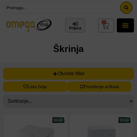
0
Prijava
Škrinja
Otvorite filter
Lista želja
Poređenje artikala