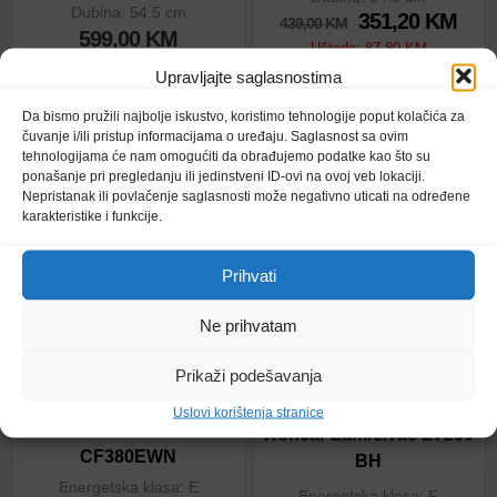
Dubina: 54.5 cm
351,20
KM
439,00
KM
599,00
KM
Ušteda:
87,80
KM
Upravljajte saglasnostima
Dodaj u korpu
Dodaj u korpu
Da bismo pružili najbolje iskustvo, koristimo tehnologije poput kolačića za
čuvanje i/ili pristup informacijama o uređaju. Saglasnost sa ovim
tehnologijama će nam omogućiti da obrađujemo podatke kao što su
ponašanje pri pregledanju ili jedinstveni ID-ovi na ovoj veb lokaciji.
Nepristanak ili povlačenje saglasnosti može negativno uticati na određene
karakteristike i funkcije.
Prihvati
Ne prihvatam
Prikaži podešavanja
Uslovi korištenja stranice
Beko Zamrzivač
Končar Zamrzivač LV200
CF380EWN
BH
Energetska klasa: E
Energetska klasa: F