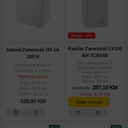
Akcija: -10%
Končar Zamrzivač LV100
Indesit Zamrzivač OS 1A
BH TCBV00
200 H
Energetska klasa: F
Energetska klasa: F
Garancija: 5 godina
Garancija: 2 godine
Širina: 54.5 cm
Nema na stanju
Visina: 85.5 cm
Dubina: 48 cm
Širina: 80.6 cm
287,10
KM
319,00
KM
Visina: 86.5 cm
Dubina: 64.2 cm
Ušteda:
31,90
KM
539,00
KM
Dodaj u korpu