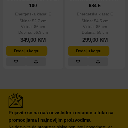
100
984 E
Energetska klasa: E
Energetska klasa: E
Širina: 52.7 cm
Širina: 54.5 cm
Visina: 86 cm
Visina: 85 cm
Dubina: 56.9 cm
Dubina: 55 cm
349,00
KM
299,00
KM
Dodaj u korpu
Dodaj u korpu
Prijavite se na naš newsletter i ostanite u toku sa
promocijama i najnovijim proizvodima
Ne dozvolite da propustite sjajne popuste i pogodnosti jer