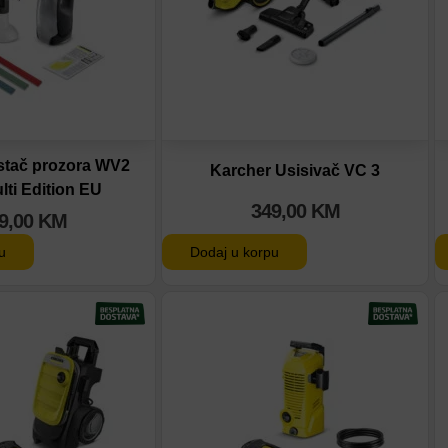
stač prozora WV2
Karcher Usisivač VC 3
lti Edition EU
349,00
KM
9,00
KM
Dodaj u korpu
u
tu
Dodaj na listu
eđenje
Dodaj u poređenje