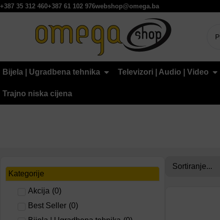
+387 35 312 460
+387 61 102 976
webshop@omega.ba
Bijela | Ugradbena tehnika
Televizori | Audio | Video
Trajno niska cijena
Kategorije
Akcija
(
0
)
Dodaj na lis
Best Seller
(
0
)