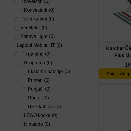
Konvektori
(
0
)
Konvektorii
(
0
)
Peći i kamini
(
0
)
Ventilator
(
0
)
Zabava i igre
(
0
)
Laptopi Mobiteli IT
(
0
)
Karcher Či
IT i gaming
(
0
)
Plus Mu
IT oprema
(
0
)
16
Eksterne baterije
(
0
)
Dodaj u korp
Printeri
(
0
)
Punjači
(
0
)
Dodaj na lis
Router
(
0
)
Dodaj u por
USB kablovi
(
0
)
LEGO kocke
(
0
)
Nintendo
(
0
)