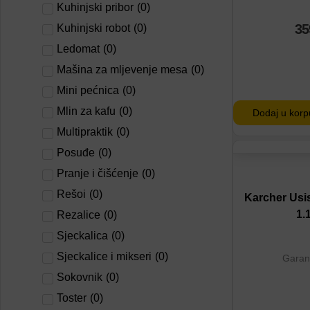
Kuhinjski pribor
(
0
)
35
Kuhinjski robot
(
0
)
Ledomat
(
0
)
Mašina za mljevenje mesa
(
0
)
Mini pećnica
(
0
)
Mlin za kafu
(
0
)
Dodaj u korp
Multipraktik
(
0
)
Posuđe
(
0
)
Dodaj na lis
Pranje i čišćenje
(
0
)
Dodaj u por
Rešoi
(
0
)
Karcher Usi
1.
Rezalice
(
0
)
Sjeckalica
(
0
)
Sjeckalice i mikseri
(
0
)
Garanc
Sokovnik
(
0
)
Toster
(
0
)