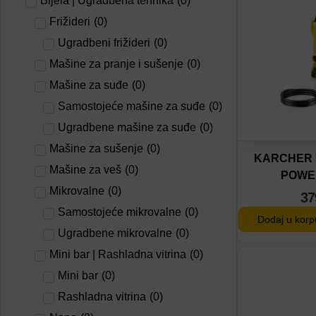
Bijela | Ugradbena tehnika
(
0
)
Dodaj u por
Frižideri
(
0
)
Ugradbeni frižideri
(
0
)
Mašine za pranje i sušenje
(
0
)
Mašine za suđe
(
0
)
Samostojeće mašine za suđe
(
0
)
Ugradbene mašine za suđe
(
0
)
Mašine za sušenje
(
0
)
KARCHER 
Mašine za veš
(
0
)
POWE
Mikrovalne
(
0
)
37
Samostojeće mikrovalne
(
0
)
Dodaj u korp
Ugradbene mikrovalne
(
0
)
Mini bar | Rashladna vitrina
(
0
)
Dodaj na lis
Mini bar
(
0
)
Rashladna vitrina
(
0
)
Dodaj u por