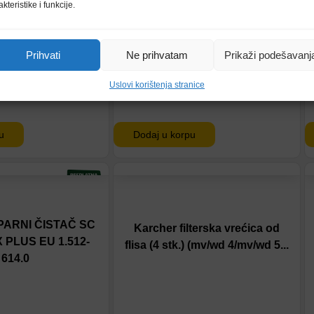
akteristike i funkcije.
9,00
KM
179,00
KM
Prihvati
Ne prihvatam
Prikaži podešavanj
Uslovi korištenja stranice
u
Dodaj u korpu
tu
Dodaj na listu
eđenje
Dodaj u poređenje
ARNI ČISTAČ SC
Karcher filterska vrećica od
X PLUS EU 1.512-
flisa (4 stk.) (mv/wd 4/mv/wd 5...
614.0