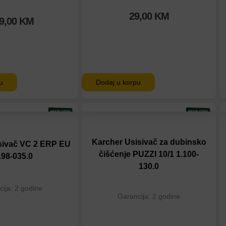
29,00
KM
9,00
KM
Dodaj u korpu
u
tu
Dodaj na listu
eđenje
Dodaj u poređenje
Karcher Usisivač za dubinsko
sivač VC 2 ERP EU
čišćenje PUZZI 10/1 1.100-
198-035.0
130.0
ija: 2 godine
Garancija: 2 godine