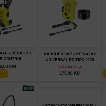
eđenje
Dodaj u poređenje
VAP – PERAČ K3
KARCHER VAP – PERAČ K2
R CONTROL
UNIVERSAL EDITION 2020
9,00
KM
Nema na stanju
175,00
KM
u
tu
Dodaj na listu
eđenje
Dodaj u poređenje
Karcher Patronski filter WD/SE