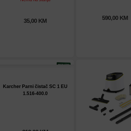
590,00
KM
35,00
KM
Dodaj na listu
Dodaj na listu
Dodaj u poređenje
Dodaj u poređenje
Karcher Parni čistač SC 1 EU
1.516-400.0