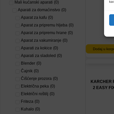
Mali kućanski aparati
(
0
)
kar
Aparati za domaćinstvo
(
0
)
74
Aparat za kafu
(
0
)
Aparat za pripremu hljeba
(
0
)
Aparat za pripremu hrane
(
0
)
Aparat za vakumiranje
(
0
)
Aparati za kokice
(
0
)
Dodaj u korp
Aparati za sladoled
(
0
)
Blender
(
0
)
Dodaj na lis
Čajnik
(
0
)
Dodaj u por
Čišćenje prozora
(
0
)
KARCHER P
Električna peka
(
0
)
2 EASY FI
Električni roštilj
(
0
)
Friteza
(
0
)
Kuhalo
(
0
)