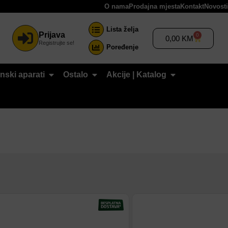
O nama
Prodajna mjesta
Kontakt
Novosti
Lista želja
Prijava
0
0,00
KM
Registrujte se!
Poređenje
nski aparati
Ostalo
Akcije | Katalog
Dodaj na listu
Dodaj na listu