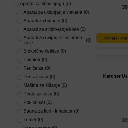
Aparati za ličnu njegu
(
0
)
36
Aparat za uklanjanje vlakana
(
0
)
Aparati za brijanje
(
0
)
Aparati za stilizovanje kose
(
0
)
Aparati za uvijanje i volumen
Dodaj u korp
(
0
)
kose
Električne četkice
(
0
)
Epilatori
(
0
)
Dodaj na lis
Fen četka
(
0
)
Dodaj u por
Karcher Usi
Fen za kosu
(
0
)
Mašina za šišanje
(
0
)
Pegla za kosu
(
0
)
Poklon set
(
0
)
Sauna za lice - Inhalator
(
0
)
34
Trimer
(
0
)