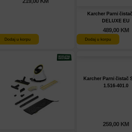
219,00
KM
Karcher Parni čista
DELUXE EU
489,00
KM
Dodaj u korpu
Dodaj u korpu
Dodaj na listu
Dodaj na listu
Dodaj u poređenje
Dodaj u poređenje
Karcher Parni čistač
1.516-401.0
259,00
KM