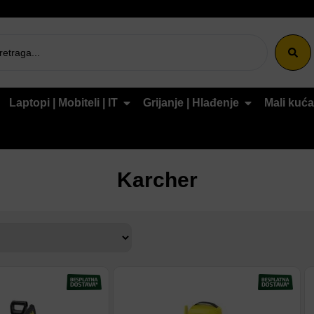
Laptopi | Mobiteli | IT
Grijanje | Hlađenje
Mali kuća
Karcher
tu
Dodaj na listu