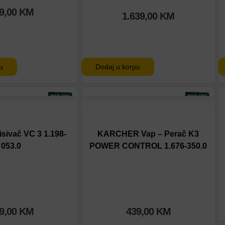
9,00
KM
1.639,00
KM
u
Dodaj u korpu
tu
Dodaj na listu
eđenje
Dodaj u poređenje
sivač VC 3 1.198-
KARCHER Vap – Perač K3
053.0
POWER CONTROL 1.676-350.0
9,00
KM
439,00
KM