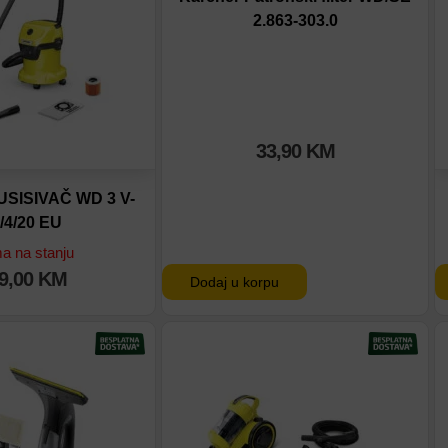
2.863-303.0
33,90
KM
SISIVAČ WD 3 V-
/4/20 EU
 na stanju
9,00
KM
Dodaj u korpu
tu
Dodaj na listu
eđenje
Dodaj u poređenje