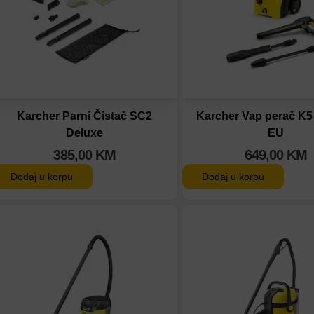
Karcher Parni Čistač SC2
Karcher Vap perač K5
Deluxe
EU
385,00
KM
649,00
KM
Dodaj u korpu
Dodaj u korpu
Dodaj na listu
Dodaj na listu
Dodaj u poređenje
Dodaj u poređenje