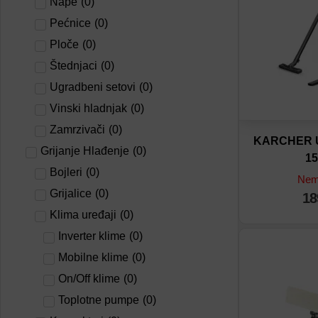
Nape
(
0
)
Pećnice
(
0
)
Ploče
(
0
)
Štednjaci
(
0
)
Ugradbeni setovi
(
0
)
Vinski hladnjak
(
0
)
Zamrzivači
(
0
)
KARCHER U
Grijanje Hlađenje
(
0
)
15
Bojleri
(
0
)
Nema
Grijalice
(
0
)
18
Klima uređaji
(
0
)
Inverter klime
(
0
)
Dodaj na lis
Mobilne klime
(
0
)
On/Off klime
(
0
)
Dodaj u por
Toplotne pumpe
(
0
)