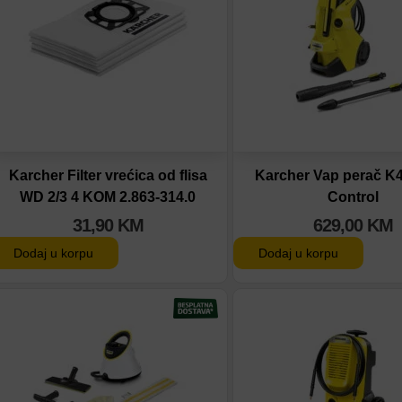
Karcher Filter vrećica od flisa
Karcher Vap perač K
WD 2/3 4 KOM 2.863-314.0
Control
31,90
KM
629,00
KM
Dodaj u korpu
Dodaj u korpu
Dodaj na listu
Dodaj na listu
Dodaj u poređenje
Dodaj u poređenje