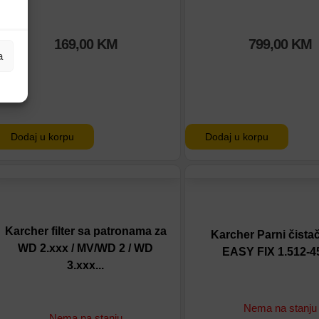
169,00
KM
799,00
KM
a
Dodaj u korpu
Dodaj u korpu
Dodaj na listu
Dodaj na listu
Dodaj u poređenje
Dodaj u poređenje
Karcher filter sa patronama za
Karcher Parni čista
WD 2.xxx / MV/WD 2 / WD
EASY FIX 1.512-4
3.xxx...
Nema na stanju
Nema na stanju