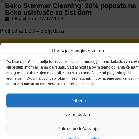
Beko Summer Cleaning: 20% popusta na
Beko usisivače za čist dom
Objavljeno: 02/07/2026
Prethodna
1
2
3
4
5
Sljedeća
Upravljajte saglasnostima
Da bismo pružili najbolje iskustvo, koristimo tehnologije poput kolačića za čuv
Prijavite se na naš newsletter i ostanite u toku sa
i/ili pristup informacijama o uređaju. Saglasnost sa ovim tehnologijama će nam
promocijama i najnovijim proizvodima
omogućiti da obrađujemo podatke kao što su ponašanje pri pregledanju ili
jedinstveni ID-ovi na ovoj veb lokaciji. Nepristanak ili povlačenje saglasnosti 
Ne dozvolite da propustite sjajne popuste i pogodnosti jer
negativno uticati na određene karakteristike i funkcije.
specijalne ponude očekuju samo prijavljene kupce.
Prihvati
Prihvatam
Politiku privatnosti
radi unapređenja
korisničkog iskustva. Da saznate više o načinu obrade
Ne prihvatam
podataka, pogledajte stranicu.
Prikaži podešavanja
Pošalji
Uslovi korištenja stranice