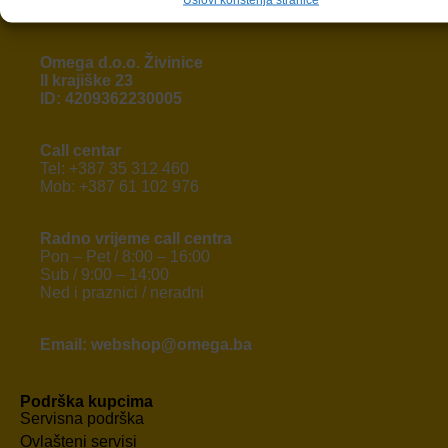
Omega d.o.o. Živinice
II krajiške 23
ID: 4209362230005
Call centar
Tel: +387 35 312 460
Mob: +387 61 102 976
Radno vrijeme call centra
Pon – Pet / 8:00 – 16:00
Sub / 9:00 – 14:00
Ned i praznici / neradni
Email: webshop@omega.ba
Podrška kupcima
Servisna podrška
Ovlašteni servisi