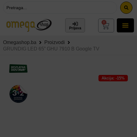
0
Prijava
Omegashop.ba
Proizvodi
GRUNDIG LED 65” GHU 7910 B Google TV
Akcija: -15%