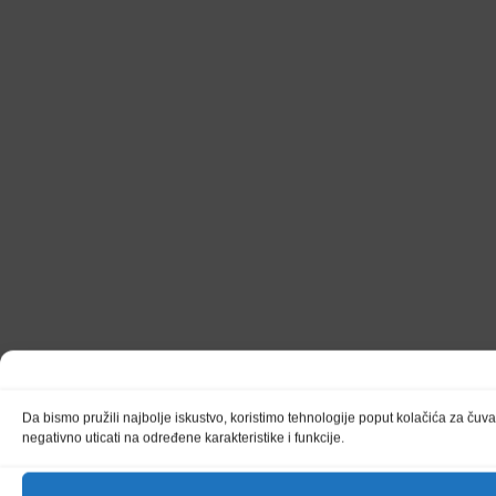
Da bismo pružili najbolje iskustvo, koristimo tehnologije poput kolačića za čuv
negativno uticati na određene karakteristike i funkcije.