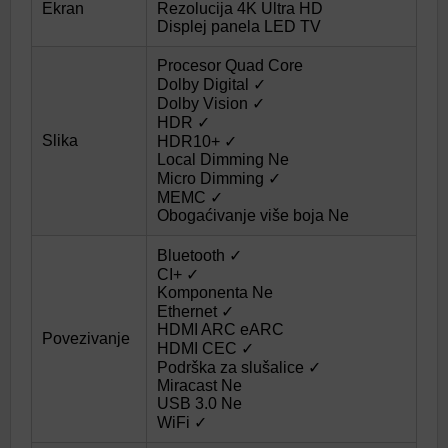
Ekran
Rezolucija 4K Ultra HD
Displej panela LED TV
Procesor Quad Core
Dolby Digital ✓
Dolby Vision ✓
HDR ✓
Slika
HDR10+ ✓
Local Dimming Ne
Micro Dimming ✓
MEMC ✓
Obogaćivanje više boja Ne
Bluetooth ✓
CI+ ✓
Komponenta Ne
Ethernet ✓
HDMI ARC eARC
Povezivanje
HDMI CEC ✓
Podrška za slušalice ✓
Miracast Ne
USB 3.0 Ne
WiFi ✓