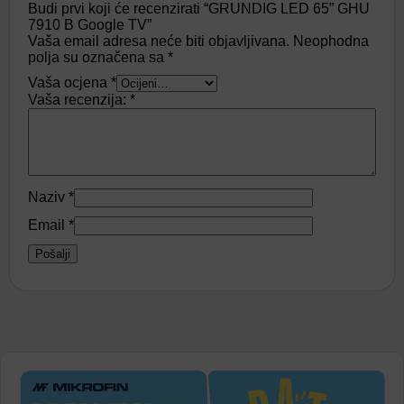
Budi prvi koji će recenzirati “GRUNDIG LED 65” GHU
7910 B Google TV”
Vaša email adresa neće biti objavljivana.
Neophodna
polja su označena sa
*
Vaša ocjena
*
Vaša recenzija:
*
Naziv
*
Email
*