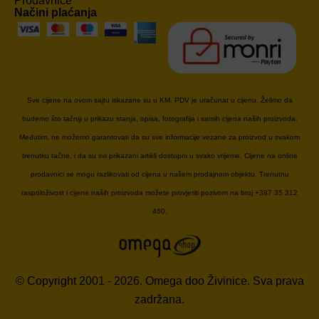
Prodavnice
Načini plaćanja
Sve cijene na ovom sajtu iskazane su u KM. PDV je uračunat u cijenu. Želimo da
budemo što tačniji u prikazu stanja, opisa, fotografija i samih cijena naših proizvoda.
Međutim, ne možemo garantovati da su sve informacije vezane za proizvod u svakom
trenutku tačne, i da su svi prikazani artikli dostupni u svako vrijeme. Cijene na online
prodavnici se mogu razlikovati od cijena u našem prodajnom objektu. Trenutnu
raspoloživost i cijene naših proizvoda možete provjeriti pozivom na broj +387 35 312
460.
© Copyright 2001 - 2026. Omega doo Živinice. Sva prava
zadržana.