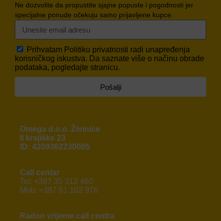
Ne dozvolite da propustite sjajne popuste i pogodnosti jer
specijalne ponude očekuju samo prijavljene kupce.
Prihvatam
Politiku privatnosti
radi unapređenja
korisničkog iskustva. Da saznate više o načinu obrade
podataka, pogledajte stranicu.
Pošalji
Omega d.o.o. Živinice
II krajiške 23
ID: 4209362230005
Call centar
Tel: +387 35 312 460
Mob: +387 61 102 976
Radno vrijeme call centra