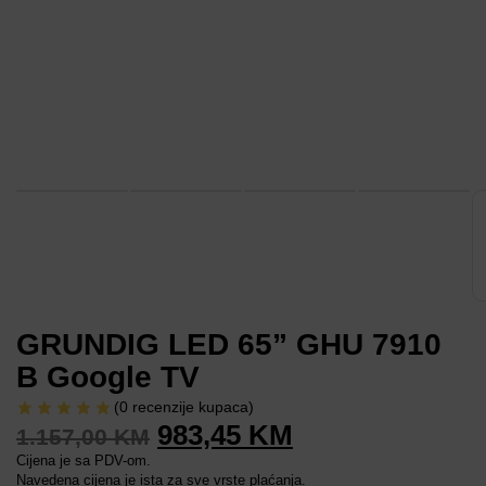
GRUNDIG LED 65” GHU 7910
B Google TV
(
0
recenzije kupaca)
983,45
KM
1.157,00
KM
Cijena je sa PDV-om.
Navedena cijena je ista za sve vrste plaćanja.