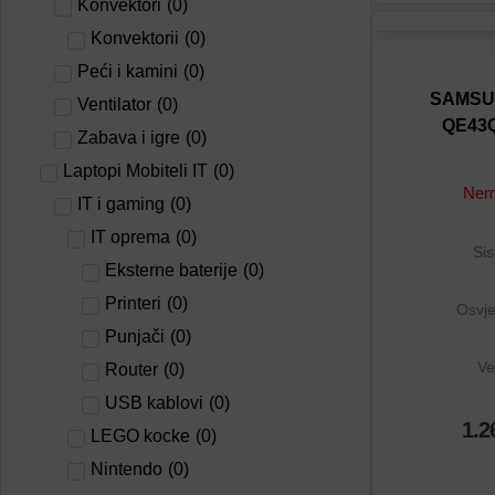
Konvektori
(
0
)
Konvektorii
(
0
)
Dodaj na lis
Peći i kamini
(
0
)
Dodaj u por
SAMSU
Ventilator
(
0
)
QE43
Zabava i igre
(
0
)
Laptopi Mobiteli IT
(
0
)
Nema
IT i gaming
(
0
)
IT oprema
(
0
)
Sis
Eksterne baterije
(
0
)
Printeri
(
0
)
Osvje
Punjači
(
0
)
Ve
Router
(
0
)
USB kablovi
(
0
)
1.2
LEGO kocke
(
0
)
Nintendo
(
0
)