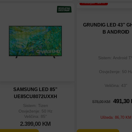
Akcija: -15%
Dodaj na listu
Dodaj na listu
Dodaj u poređenje
Dodaj u poređenje
GRUNDIG LED 43” G
B ANDROID
Sistem: Android T
Osvježenje: 50 H
Veličina: 43"
SAMSUNG LED 85”
UE85CU8072UXXH
491,30
578,00
KM
Sistem: Tizen
Osvježenje: 50 Hz
Veličina: 85"
Ušteda:
86,70
KM
2.399,00
KM