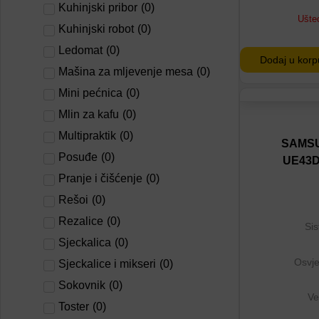
Kuhinjski pribor
(
0
)
Ušte
Kuhinjski robot
(
0
)
Ledomat
(
0
)
Dodaj u korp
Mašina za mljevenje mesa
(
0
)
Mini pećnica
(
0
)
Mlin za kafu
(
0
)
Dodaj na lis
Multipraktik
(
0
)
Dodaj u por
SAMSU
Posuđe
(
0
)
UE43
Pranje i čišćenje
(
0
)
Rešoi
(
0
)
Rezalice
(
0
)
Sis
Sjeckalica
(
0
)
Osvje
Sjeckalice i mikseri
(
0
)
Sokovnik
(
0
)
Ve
Toster
(
0
)