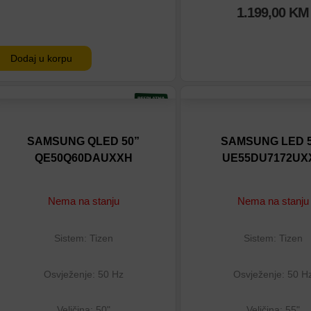
1.199,00
KM
Dodaj u korpu
Dodaj na listu
Dodaj na listu
Dodaj u poređenje
Dodaj u poređenje
SAMSUNG QLED 50”
SAMSUNG LED 5
QE50Q60DAUXXH
UE55DU7172UX
Nema na stanju
Nema na stanju
Sistem: Tizen
Sistem: Tizen
Osvježenje: 50 Hz
Osvježenje: 50 H
Veličina: 50"
Veličina: 55"