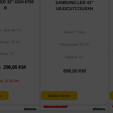
eđenje
Dodaj u poređenje
ED 32” GGH 6700
SAMSUNG LED 43”
B
UE43CU7172UXXH
m: Android TV
Sistem: Tizen
ženje: 50 Hz
Osvježenje: 50 Hz
ličina: 32"
Veličina: 43"
296,65
KM
M
699,00
KM
da:
52,35
KM
u
Dodaj u korpu
Akcija: -15%