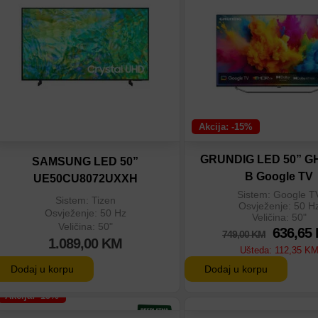
Dodaj u poređenje
Dodaj u poređenje
Akcija: -15%
GRUNDIG LED 50” G
SAMSUNG LED 50”
B Google TV
UE50CU8072UXXH
Sistem: Google T
Sistem: Tizen
Osvježenje: 50 H
Osvježenje: 50 Hz
Veličina: 50"
Veličina: 50"
636,65
749,00
KM
1.089,00
KM
Ušteda:
112,35
K
Dodaj u korpu
Dodaj u korpu
Akcija: -15%