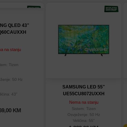
tu
Dodaj na listu
eđenje
Dodaj u poređenje
NG QLED 43”
Q60CAUXXH
 na stanju
tem: Tizen
ženje: 50 Hz
SAMSUNG LED 55”
UE55CU8072UXXH
ličina: 43"
Nema na stanju
Sistem: Tizen
69,00
KM
Osvježenje: 50 Hz
Veličina: 55"