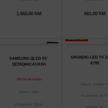
1.555,00
KM
891,00
KM
Akcija: -15%
Dodaj na listu
Dodaj na listu
Dodaj u poređenje
Dodaj u poređenje
GRUNDIG LED TV 32
SAMSUNG QLED 55”
6700
QE55Q60CAUXXH
Nema na stanju
Sistem: Google T
Sistem: Tizen
Osvježenje: 50 H
Osvježenje: 50 Hz
Veličina: 32"