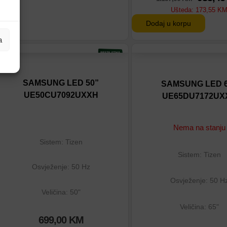
Ušteda:
173,55
K
Dodaj u korpu
a
Dodaj na listu
Dodaj na listu
Dodaj u poređenje
Dodaj u poređenje
SAMSUNG LED 50”
SAMSUNG LED 6
UE50CU7092UXXH
UE65DU7172UX
Nema na stanju
Sistem: Tizen
Sistem: Tizen
Osvježenje: 50 Hz
Osvježenje: 50 H
Veličina: 50"
Veličina: 65"
699,00
KM