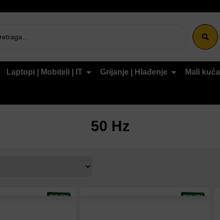
Laptopi | Mobiteli | IT
Grijanje | Hlađenje
Mali kuća
50 Hz
tu
Dodaj na listu