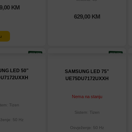
9,00
KM
629,00
KM
u
tu
Dodaj na listu
eđenje
Dodaj u poređenje
NG LED 50”
SAMSUNG LED 75”
DU7172UXXH
UE75DU7172UXXH
Nema na stanju
tem: Tizen
Sistem: Tizen
ženje: 50 Hz
Osvježenje: 50 Hz