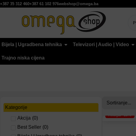
+387 35 312 460
+387 61 102 976
webshop@omega.ba
Bijela | Ugradbena tehnika
Televizori | Audio | Video
Trajno niska cijena
Kategorije
Akcija: -15%
Akcija
(
0
)
Dodaj na lis
Best Seller
(
0
)