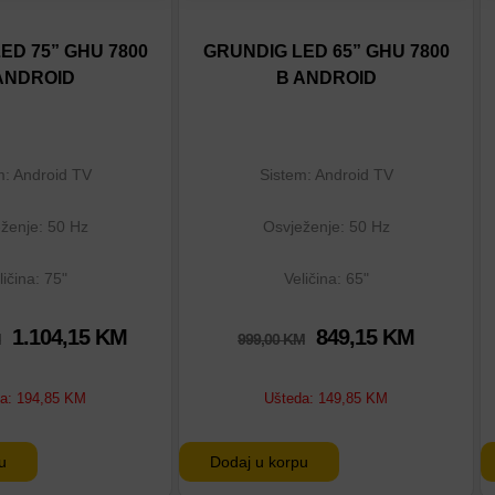
tu
Dodaj na listu
eđenje
Dodaj u poređenje
ED 75” GHU 7800
GRUNDIG LED 65” GHU 7800
ANDROID
B ANDROID
m: Android TV
Sistem: Android TV
ženje: 50 Hz
Osvježenje: 50 Hz
ličina: 75"
Veličina: 65"
1.104,15
KM
849,15
KM
M
999,00
KM
da:
194,85
KM
Ušteda:
149,85
KM
u
Dodaj u korpu