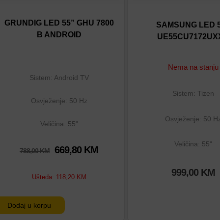
Dodaj na listu
Dodaj na listu
Dodaj u poređenje
Dodaj u poređenje
GRUNDIG LED 55” GHU 7800
SAMSUNG LED 5
B ANDROID
UE55CU7172UX
Nema na stanju
Sistem: Android TV
Sistem: Tizen
Osvježenje: 50 Hz
Osvježenje: 50 H
Veličina: 55"
Veličina: 55"
669,80
KM
788,00
KM
999,00
KM
Ušteda:
118,20
KM
Dodaj u korpu