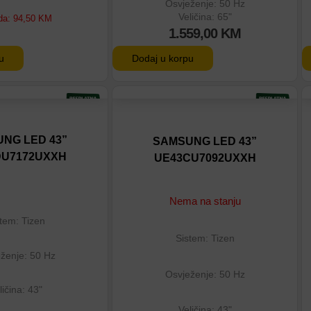
Osvježenje: 50 Hz
Veličina: 65"
da:
94,50
KM
1.559,00
KM
u
Dodaj u korpu
tu
Dodaj na listu
eđenje
Dodaj u poređenje
NG LED 43”
SAMSUNG LED 43”
DU7172UXXH
UE43CU7092UXXH
Nema na stanju
tem: Tizen
Sistem: Tizen
ženje: 50 Hz
Osvježenje: 50 Hz
ličina: 43"
Veličina: 43"