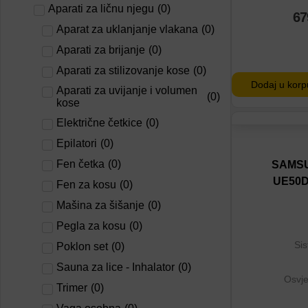
Aparati za ličnu njegu
(
0
)
67
Aparat za uklanjanje vlakana
(
0
)
Aparati za brijanje
(
0
)
Aparati za stilizovanje kose
(
0
)
Dodaj u korp
Aparati za uvijanje i volumen
(
0
)
kose
Električne četkice
(
0
)
Dodaj na lis
Epilatori
(
0
)
Dodaj u por
Fen četka
(
0
)
SAMSU
UE50
Fen za kosu
(
0
)
Mašina za šišanje
(
0
)
Pegla za kosu
(
0
)
Sis
Poklon set
(
0
)
Sauna za lice - Inhalator
(
0
)
Osvje
Trimer
(
0
)