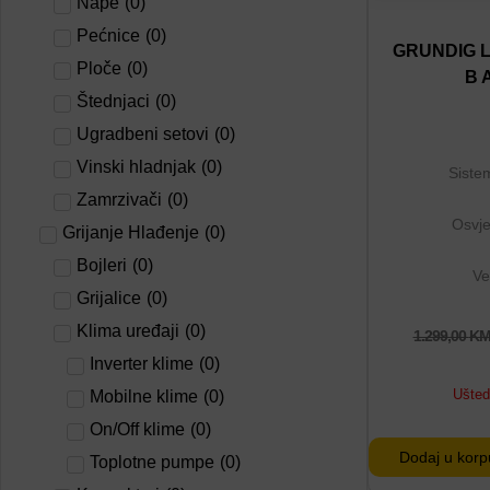
Nape
(
0
)
Dodaj na lis
Pećnice
(
0
)
Dodaj u por
GRUNDIG L
Ploče
(
0
)
B 
Štednjaci
(
0
)
Ugradbeni setovi
(
0
)
Vinski hladnjak
(
0
)
Siste
Zamrzivači
(
0
)
Osvje
Grijanje Hlađenje
(
0
)
Bojleri
(
0
)
Ve
Grijalice
(
0
)
Klima uređaji
(
0
)
1.299,00
K
Inverter klime
(
0
)
Ušte
Mobilne klime
(
0
)
On/Off klime
(
0
)
Dodaj u korp
Toplotne pumpe
(
0
)