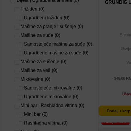
Bijela | Ugradbena tehnika
(
0
)
Dodaj u por
GRUNDIG L
Frižideri
(
0
)
Ugradbeni frižideri
(
0
)
Mašine za pranje i sušenje
(
0
)
Siste
Mašine za suđe
(
0
)
Samostojeće mašine za suđe
(
0
)
Osvje
Ugradbene mašine za suđe
(
0
)
Mašine za sušenje
(
0
)
Ve
Mašine za veš
(
0
)
349,00
K
Mikrovalne
(
0
)
Samostojeće mikrovalne
(
0
)
Ušte
Ugradbene mikrovalne
(
0
)
Mini bar | Rashladna vitrina
(
0
)
Dodaj u korp
Mini bar
(
0
)
Akcija: -15%
Rashladna vitrina
(
0
)