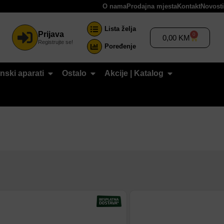
O nama
Prodajna mjesta
Kontakt
Novosti
Lista želja
Prijava
0
0,00
KM
Registrujte se!
Poređenje
nski aparati
Ostalo
Akcije | Katalog
Dodaj na listu
Dodaj na listu