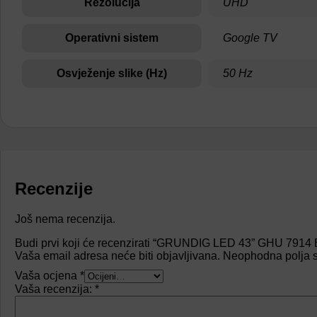
Rezolucija
UHD
Operativni sistem
Google TV
Osvježenje slike (Hz)
50 Hz
Recenzije
Još nema recenzija.
Budi prvi koji će recenzirati “GRUNDIG LED 43” GHU 7914 
Vaša email adresa neće biti objavljivana.
Neophodna polja 
Vaša ocjena
*
Vaša recenzija:
*