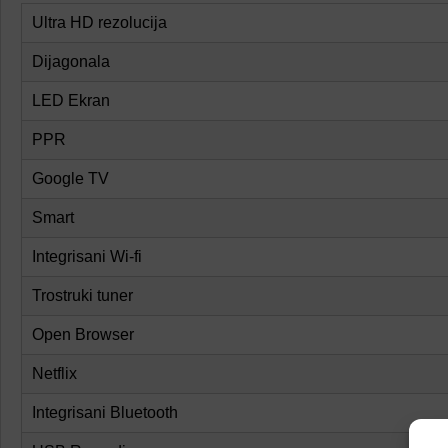
Ultra HD rezolucija
Dijagonala
LED Ekran
PPR
Google TV
Smart
Integrisani Wi-fi
Trostruki tuner
Open Browser
Netflix
Integrisani Bluetooth