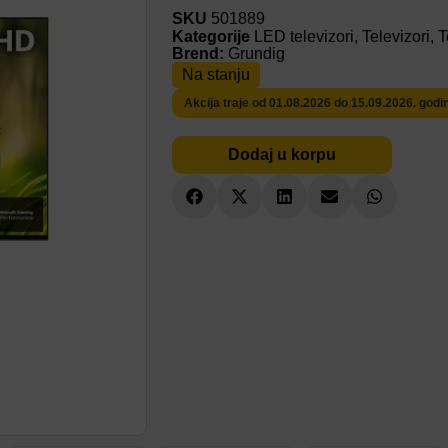
SKU
501889
Kategorije
LED televizori
,
Televizori
,
T
Brend:
Grundig
Na stanju
Akcija traje od 01.08.2026 do 15.09.2026. godi
Dodaj u korpu