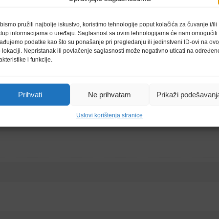
Da
3x
bismo pružili najbolje iskustvo, koristimo tehnologije poput kolačića za čuvanje i/ili
stup informacijama o uređaju. Saglasnost sa ovim tehnologijama će nam omogućiti
2x
ađujemo podatke kao što su ponašanje pri pregledanju ili jedinstveni ID-ovi na ovo
 lokaciji. Nepristanak ili povlačenje saglasnosti može negativno uticati na određen
2 x 10/20 W nazivne/glazbene snage (D/L)
akteristike i funkcije.
220 – 240 V
Prihvati
Ne prihvatam
Prikaži podešavanj
Uslovi korištenja stranice