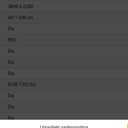
3840 x 2160
43” / 108 cm
Da
850
Da
Da
Da
DVB-T2/C/S2
Da
Da
Da
Upravljajte saglasnostima