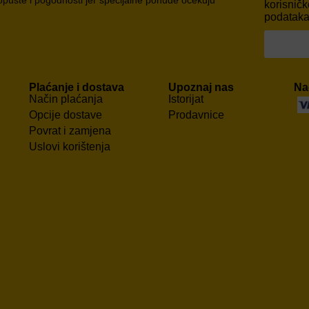
korisničk
podataka,
Plaćanje i dostava
Upoznaj nas
Na
Način plaćanja
Istorijat
Opcije dostave
Prodavnice
Povrat i zamjena
Uslovi korištenja