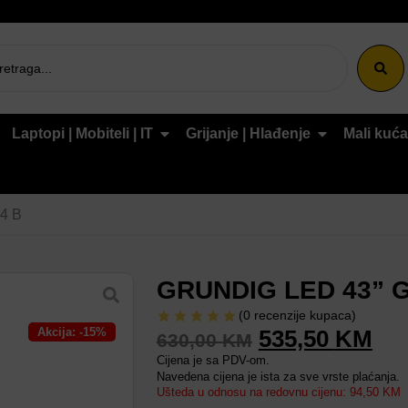
Laptopi | Mobiteli | IT
Grijanje | Hlađenje
Mali kuća
4 B
GRUNDIG LED 43” G
(
0
recenzije kupaca)
Akcija: -15%
535,50
KM
630,00
KM
Cijena je sa PDV-om.
Navedena cijena je ista za sve vrste plaćanja.
Ušteda u odnosu na redovnu cijenu: 94,50 KM