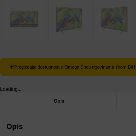
Pregledajte dostupnost u Omega Shop trgovinama širom BiH
Loading...
Opis
Opis