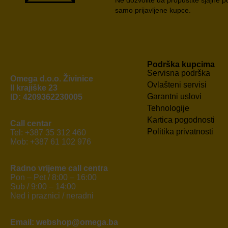
samo prijavljene kupce.
Podrška kupcima
Servisna podrška
Omega d.o.o. Živinice
Ovlašteni servisi
II krajiške 23
Garantni uslovi
ID: 4209362230005
Tehnologije
Kartica pogodnosti
Call centar
Politika privatnosti
Tel: +387 35 312 460
Mob: +387 61 102 976
Radno vrijeme call centra
Pon – Pet / 8:00 – 16:00
Sub / 9:00 – 14:00
Ned i praznici / neradni
Email: webshop@omega.ba