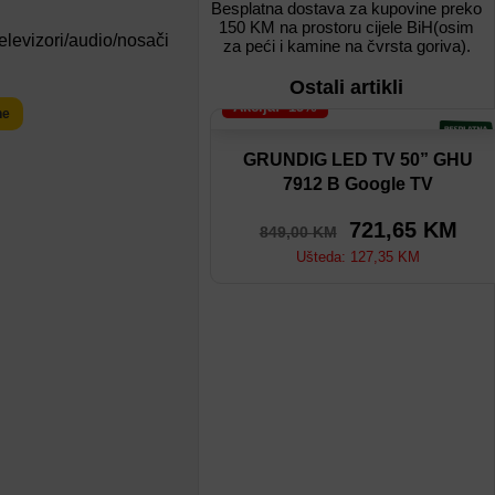
Besplatna dostava za kupovine preko
150 KM na prostoru cijele BiH(osim
elevizori/audio/nosači
za peći i kamine na čvrsta goriva).
Ostali artikli
Akcija: -15%
ne
Dodaj na listu
GRUNDIG LED TV 50” GHU
7912 B Google TV
Dodaj u poređenje
721,65
KM
849,00
KM
Ušteda:
127,35
KM