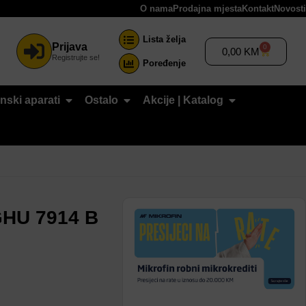
O nama
Prodajna mjesta
Kontakt
Novosti
Lista želja
Prijava
0
0,00
KM
Registrujte se!
Poređenje
nski aparati
Ostalo
Akcije | Katalog
HU 7914 B