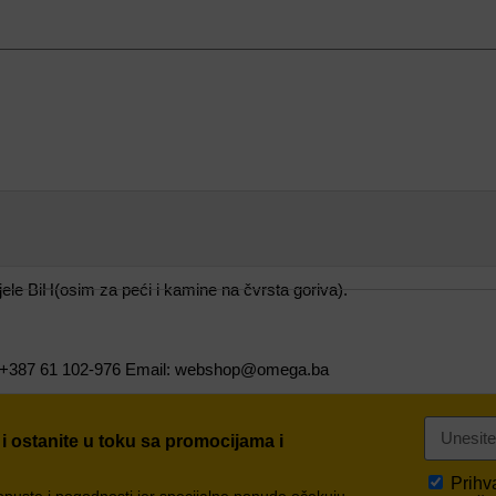
le BiH(osim za peći i kamine na čvrsta goriva).
er: +387 61 102-976 Email: webshop@omega.ba
 i ostanite u toku sa promocijama i
Prih
popuste i pogodnosti jer specijalne ponude očekuju