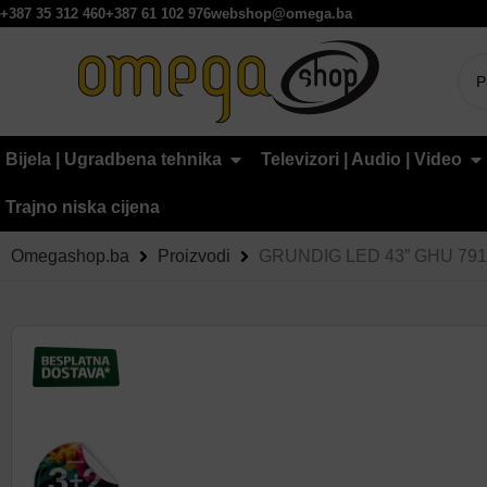
+387 35 312 460
+387 61 102 976
webshop@omega.ba
Bijela | Ugradbena tehnika
Televizori | Audio | Video
Trajno niska cijena
Omegashop.ba
Proizvodi
GRUNDIG LED 43” GHU 791