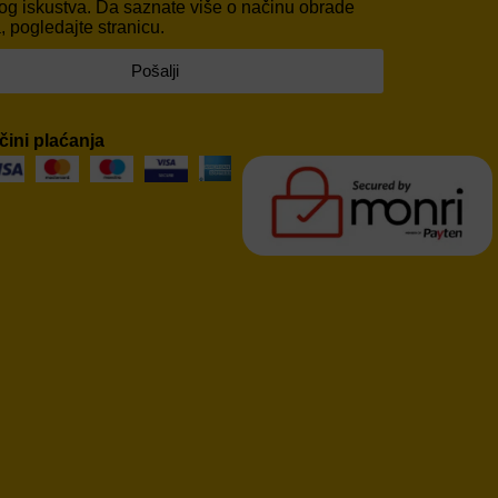
og iskustva. Da saznate više o načinu obrade
 pogledajte stranicu.
Pošalji
čini plaćanja