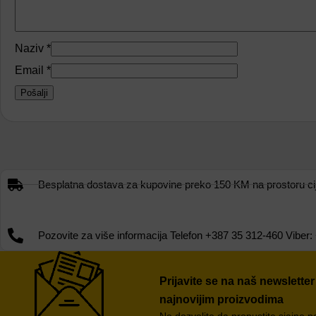
Naziv
*
Email
*
Besplatna dostava za kupovine preko 150 KM na prostoru cije
Pozovite za više informacija Telefon +387 35 312-460 Vib
Prijavite se na naš newsletter
najnovijim proizvodima
Ne dozvolite da propustite sjajne 