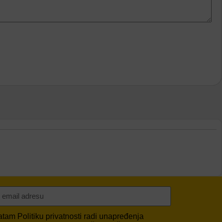
vatam
Politiku privatnosti
radi unapređenja