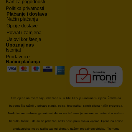
Kartica pogodnosti
Politika privatnosti
Plaćanje i dostava
Način plaćanja
Opcije dostave
Povrat i zamjena
Uslovi korištenja
Upoznaj nas
Istorijat
Prodavnice
Načini plaćanja
Sve cijene na ovom sajtu iskazane su u KM. PDV je uračunat u cijenu. Želimo da
budemo što tačniji u prikazu stanja, opisa, fotografija i samih cijena naših proizvoda.
Međutim, ne možemo garantovati da su sve informacije vezane za proizvod u svakom
trenutku tačne, i da su svi prikazani artikli dostupni u svako vrijeme. Cijene na online
prodavnici se mogu razlikovati od cijena u našem prodajnom objektu. Trenutnu