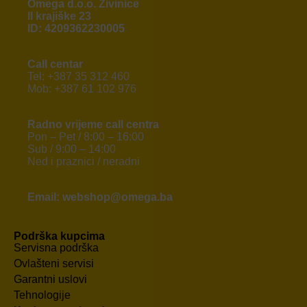
Omega d.o.o. Živinice
II krajiške 23
ID: 4209362230005
Call centar
Tel: +387 35 312 460
Mob: +387 61 102 976
Radno vrijeme call centra
Pon – Pet / 8:00 – 16:00
Sub / 9:00 – 14:00
Ned i praznici / neradni
Email: webshop@omega.ba
Podrška kupcima
Servisna podrška
Ovlašteni servisi
Garantni uslovi
Tehnologije