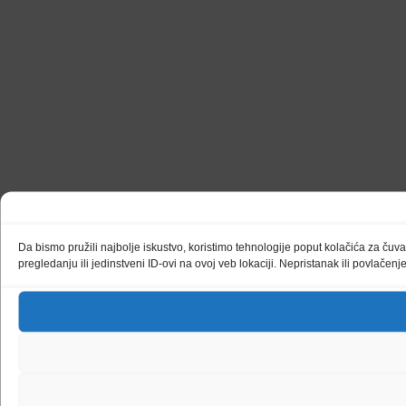
Da bismo pružili najbolje iskustvo, koristimo tehnologije poput kolačića za ču
pregledanju ili jedinstveni ID-ovi na ovoj veb lokaciji. Nepristanak ili povlačen