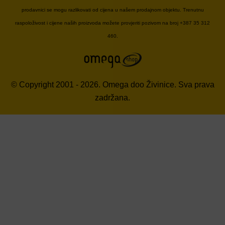
prodavnici se mogu razlikovati od cijena u našem prodajnom objektu. Trenutnu
raspoloživost i cijene naših proizvoda možete provjeriti pozivom na broj +387 35 312
460.
© Copyright 2001 - 2026. Omega doo Živinice. Sva prava
zadržana.