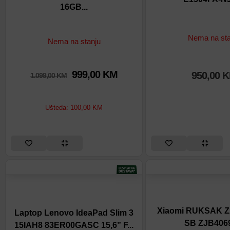
16GB...
Nema na sta
Nema na stanju
999,00
KM
950,00
K
1.099,00
KM
Ušteda:
100,00
KM
Xiaomi RUKSAK 
Laptop Lenovo IdeaPad Slim 3
SB ZJB406
15IAH8 83ER00GASC 15,6” F...