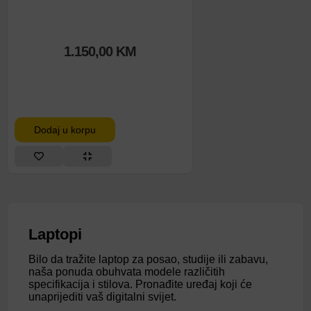
1.150,00
KM
Dodaj u korpu
Laptopi
Bilo da tražite laptop za posao, studije ili zabavu,
naša ponuda obuhvata modele različitih
specifikacija i stilova. Pronađite uređaj koji će
unaprijediti vaš digitalni svijet.