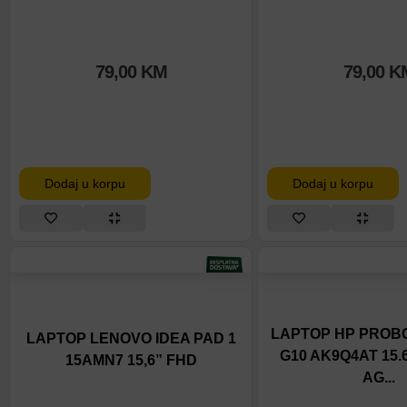
79,00
KM
79,00
K
Dodaj u korpu
Dodaj u korpu
LAPTOP HP PROBO
LAPTOP LENOVO IDEA PAD 1
G10 AK9Q4AT 15.6
15AMN7 15,6” FHD
AG...