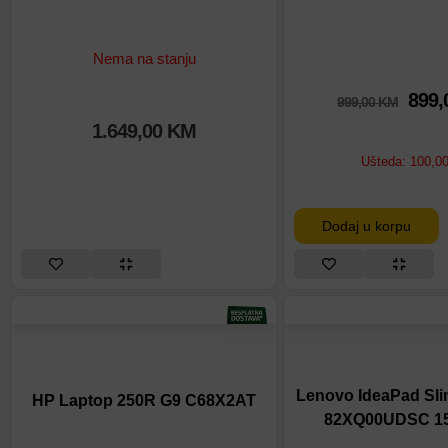
Nema na stanju
899,
999,00
KM
1.649,00
KM
Ušteda:
100,0
Dodaj u korpu
Lenovo IdeaPad Sl
HP Laptop 250R G9 C68X2AT
82XQ00UDSC 15