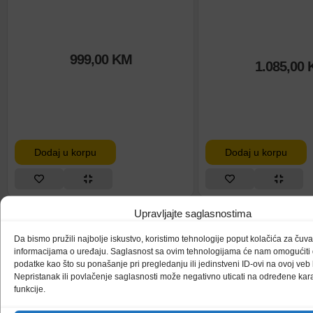
999,00
KM
1.085,00
Dodaj u korpu
Dodaj u korpu
Upravljajte saglasnostima
Da bismo pružili najbolje iskustvo, koristimo tehnologije poput kolačića za čuvanj
informacijama o uređaju. Saglasnost sa ovim tehnologijama će nam omogućit
podatke kao što su ponašanje pri pregledanju ili jedinstveni ID-ovi na ovoj veb l
HP Laptop 250R G9
Lenovo Laptop Ide
Nepristanak ili povlačenje saglasnosti može negativno uticati na određene karak
B3AB5ATV2
16ARB8 82XR
funkcije.