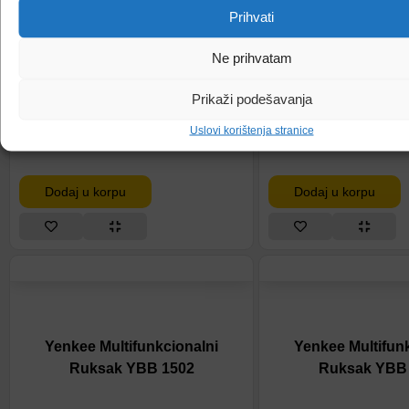
Prihvati
Ne prihvatam
1.345,00
KM
1.199,00
Prikaži podešavanja
Uslovi korištenja stranice
Dodaj u korpu
Dodaj u korpu
Yenkee Multifunkcionalni
Yenkee Multifun
Ruksak YBB 1502
Ruksak YBB