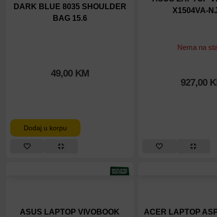
DARK BLUE 8035 SHOULDER
X1504VA-N
BAG 15.6
Nema na sta
49,00
KM
927,00
K
Dodaj u korpu
ASUS LAPTOP VIVOBOOK
ACER LAPTOP ASPI