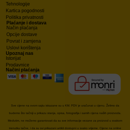
Tehnologije
Kartica pogodnosti
Politika privatnosti
Plaćanje i dostava
Način plaćanja
Opcije dostave
Povrat i zamjena
Uslovi korištenja
Upoznaj nas
Istorijat
Prodavnice
Načini plaćanja
Sve cijene na ovom sajtu iskazane su u KM. PDV je uračunat u cijenu. Želimo da
budemo što tačniji u prikazu stanja, opisa, fotografija i samih cijena naših proizvoda.
Međutim, ne možemo garantovati da su sve informacije vezane za proizvod u svakom
trenutku tačne, i da su svi prikazani artikli dostupni u svako vrijeme. Cijene na online