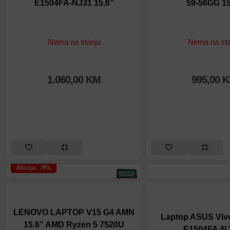
E1504FA-NJ31 15,6”
59-56GG 15
Nema na stanju
Nema na sta
1.060,00
KM
995,00
K
Akcija: -9%
LENOVO LAPTOP V15 G4 AMN
Laptop ASUS Vi
15.6” AMD Ryzen 5 7520U
E1504FA-N