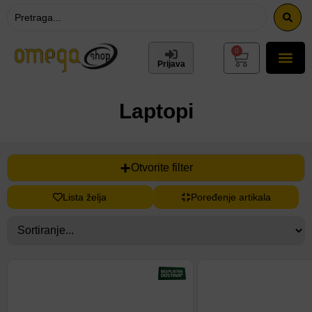
0
Prijava
Laptopi
Otvorite filter
Lista želja
Poređenje artikala