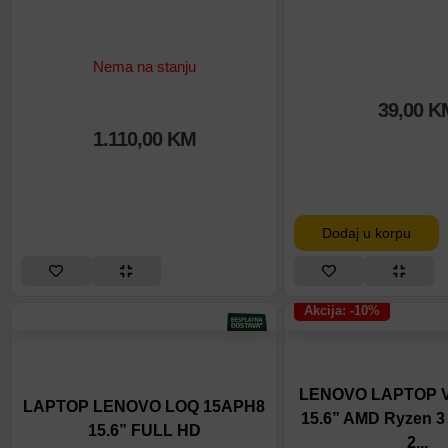
Nema na stanju
39,00
K
1.110,00
KM
Dodaj u korpu
Akcija: -10%
LENOVO LAPTOP V
LAPTOP LENOVO LOQ 15APH8
15.6” AMD Ryzen 3
15.6” FULL HD
2...