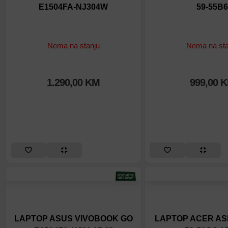
E1504FA-NJ304W
59-55B6
Nema na stanju
Nema na sta
1.290,00
KM
999,00
K
LAPTOP ASUS VIVOBOOK GO
LAPTOP ACER ASP