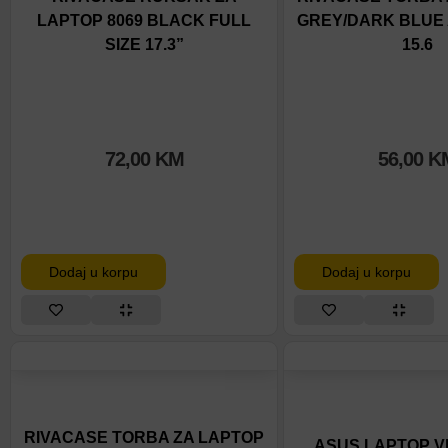
LAPTOP 8069 BLACK FULL
GREY/DARK BLUE 
SIZE 17.3”
15.6
72,00
KM
56,00
K
Dodaj u korpu
Dodaj u korpu
RIVACASE TORBA ZA LAPTOP
ASUS LAPTOP V