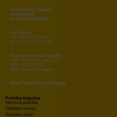
Omega d.o.o. Živinice
II krajiške 23
ID: 4209362230005
Call centar
Tel: +387 35 312 460
Mob: +387 61 102 976
Radno vrijeme call centra
Pon – Pet / 8:00 – 16:00
Sub / 9:00 – 14:00
Ned i praznici / neradni
Email: webshop@omega.ba
Podrška kupcima
Servisna podrška
Ovlašteni servisi
Garantni uslovi