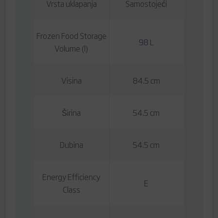
Vrsta uklapanja
Samostojeći
Frozen Food Storage
98 L
Volume (l)
Visina
84.5 cm
Širina
54.5 cm
Dubina
54.5 cm
Energy Efficiency
E
Class