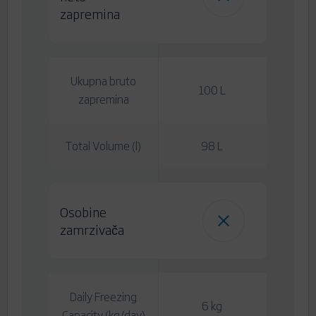
zapremina
Ukupna bruto
100 L
zapremina
Total Volume (l)
98 L
Osobine
zamrzivača
Daily Freezing
6 kg
Capacity (kg/day)