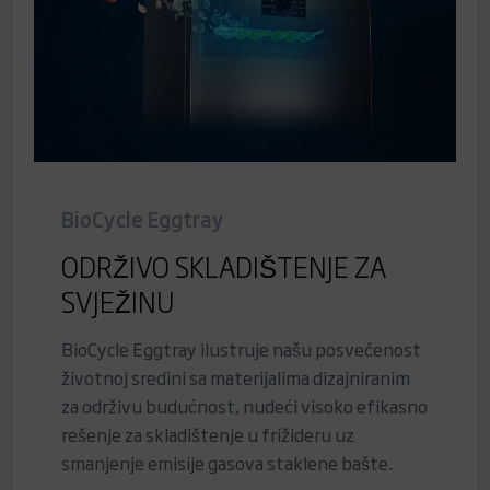
BioCycle Eggtray
ODRŽIVO SKLADIŠTENJE ZA
SVJEŽINU
BioCycle Eggtray ilustruje našu posvećenost
životnoj sredini sa materijalima dizajniranim
za održivu budućnost, nudeći visoko efikasno
rešenje za skladištenje u frižideru uz
smanjenje emisije gasova staklene bašte.