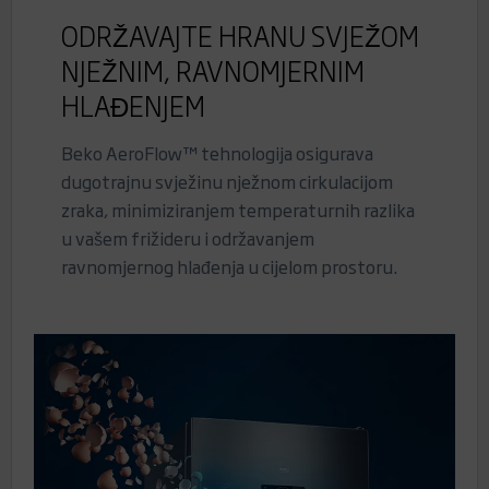
ODRŽAVAJTE HRANU SVJEŽOM
NJEŽNIM, RAVNOMJERNIM
HLAĐENJEM
Beko AeroFlow™ tehnologija osigurava
dugotrajnu svježinu nježnom cirkulacijom
zraka, minimiziranjem temperaturnih razlika
u vašem frižideru i održavanjem
ravnomjernog hlađenja u cijelom prostoru.