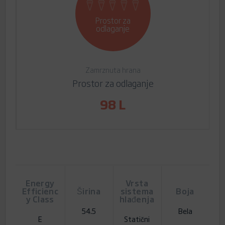
Prostor za
odlaganje
Zamrznuta hrana
Prostor za odlaganje
98 L
Energy
Vrsta
Efficienc
Širina
sistema
Boja
y Class
hlađenja
54.5
Bela
E
Statični