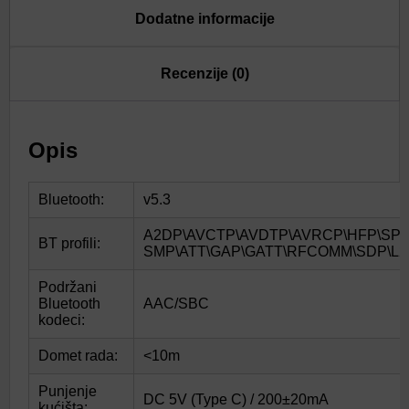
Dodatne informacije
Recenzije (0)
Opis
Bluetooth:
v5.3
A2DP\AVCTP\AVDTP\AVRCP\HFP\SPP
BT profili:
SMP\ATT\GAP\GATT\RFCOMM\SDP\L
Podržani
Bluetooth
AAC/SBC
kodeci:
Domet rada:
<10m
Punjenje
DC 5V (Type C) / 200±20mA
kućišta: