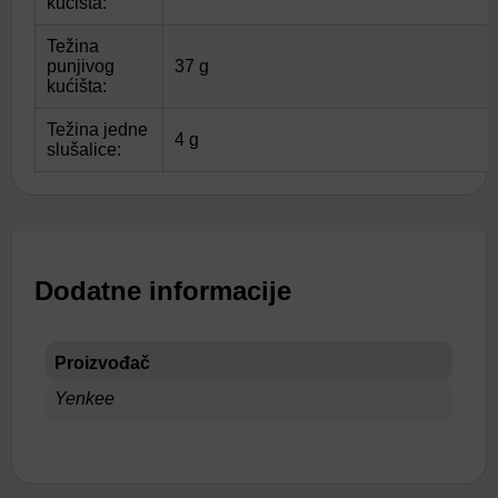
kućišta:
Težina
punjivog
37 g
kućišta:
Težina jedne
4 g
slušalice:
Dodatne informacije
Proizvođač
Yenkee