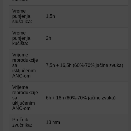
Vreme
punjenja
1,5h
slušalica:
Vreme
punjenja
2h
kućišta:
Vrijeme
reprodukcije
sa
7,5h + 16,5h (60%-70% jačine zvuka)
isključenim
ANC-om:
Vrijeme
reprodukcije
sa
6h + 18h (60%-70% jačine zvuka)
uključenim
ANC-om:
Prečnik
13 mm
zvučnika: