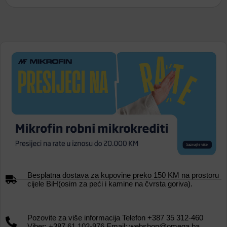
Besplatna dostava za kupovine preko 150 KM na prostoru
cijele BiH(osim za peći i kamine na čvrsta goriva).
Pozovite za više informacija Telefon +387 35 312-460
Viber: +387 61 102-976 Email: webshop@omega.ba