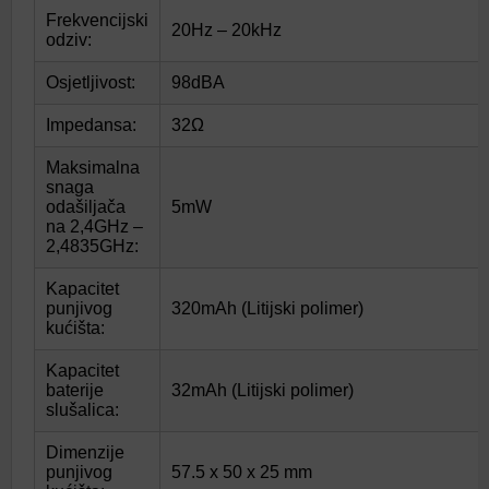
Frekvencijski
20Hz – 20kHz
odziv:
Osjetljivost:
98dBA
Impedansa:
32Ω
Maksimalna
snaga
odašiljača
5mW
na 2,4GHz –
2,4835GHz:
Kapacitet
punjivog
320mAh (Litijski polimer)
kućišta:
Kapacitet
baterije
32mAh (Litijski polimer)
slušalica:
Dimenzije
punjivog
57.5 x 50 x 25 mm