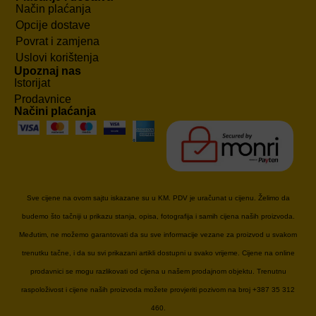
Način plaćanja
Opcije dostave
Povrat i zamjena
Uslovi korištenja
Upoznaj nas
Istorijat
Prodavnice
Načini plaćanja
Sve cijene na ovom sajtu iskazane su u KM. PDV je uračunat u cijenu. Želimo da
budemo što tačniji u prikazu stanja, opisa, fotografija i samih cijena naših proizvoda.
Međutim, ne možemo garantovati da su sve informacije vezane za proizvod u svakom
trenutku tačne, i da su svi prikazani artikli dostupni u svako vrijeme. Cijene na online
prodavnici se mogu razlikovati od cijena u našem prodajnom objektu. Trenutnu
raspoloživost i cijene naših proizvoda možete provjeriti pozivom na broj +387 35 312
460.