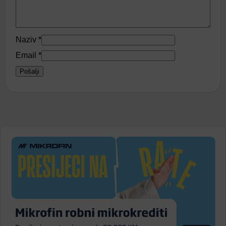
Naziv
*
Email
*