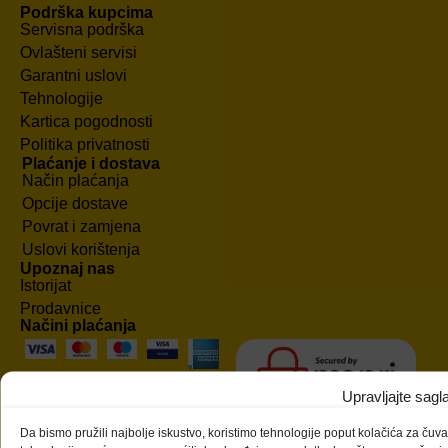
Podrška kupcima
Servisna podrška
Ovlašteni servisi
Garantni uslovi
Tehnologije
Kartica pogodnosti
Politika privatnosti
Plaćanje i dostava
Način plaćanja
Opcije dostave
Povrat i zamjena
Uslovi korištenja
Upoznaj nas
Istorijat
Prodavnice
Načini plaćanja
Upravljajte sag
Da bismo pružili najbolje iskustvo, koristimo tehnologije poput kolačića za čuva