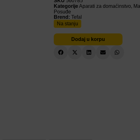
SKU
560785
Kategorije
Aparati za domaćinstvo
,
Ma
Posuđe
Brend:
Tefal
Na stanju
Dodaj u korpu