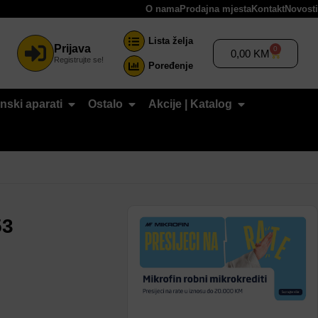
O nama
Prodajna mjesta
Kontakt
Novosti
Lista želja
Prijava
0
0,00
KM
Registrujte se!
Poređenje
nski aparati
Ostalo
Akcije | Katalog
53