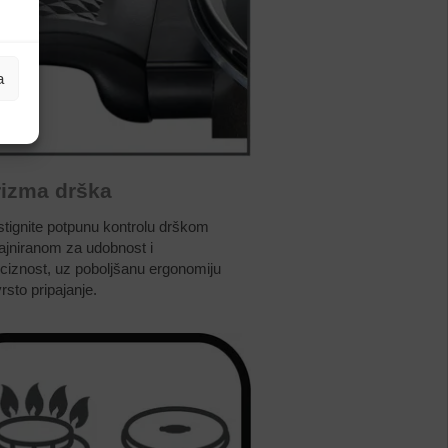
a
rizma drška
tignite potpunu kontrolu drškom
ajniranom za udobnost i
ciznost, uz poboljšanu ergonomiju
vrsto pripajanje.