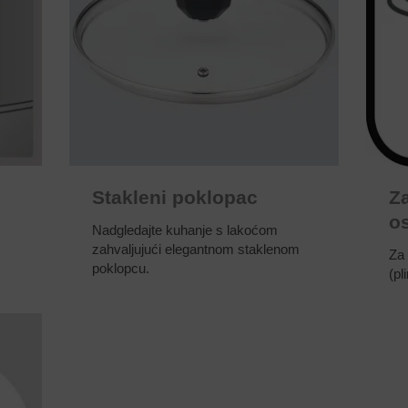
Stakleni poklopac
Za
o
Nadgledajte kuhanje s lakoćom
zahvaljujući elegantnom staklenom
Za 
poklopcu.
(pl