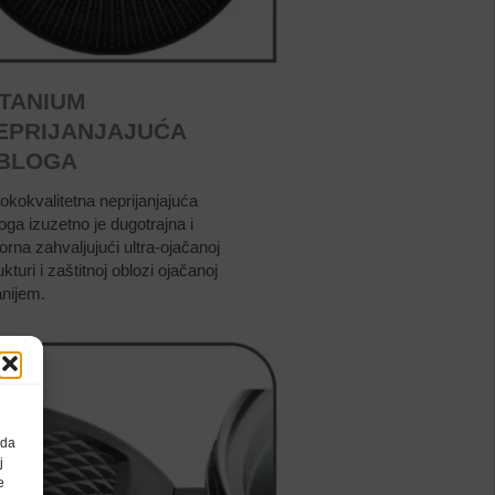
ITANIUM
EPRIJANJAJUĆA
BLOGA
okokvalitetna neprijanjajuća
oga izuzetno je dugotrajna i
orna zahvaljujući ultra-ojačanoj
ukturi i zaštitnoj oblozi ojačanoj
anijem.
 da
j
e