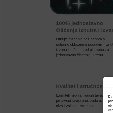
100% jednostavno
čišćenje iznutra i izva
Otkrijte čišćenje bez napora s
potpuno obloženim posuđem: iznut
izvana i zaštitom od plamena za
jednostavno čišćenje u trenu
Kvalitet i stručnost
Izumitelj neprijanjajućih tava, Tefal
Da 
proizvodi svoje proizvode uz visok
pri
nivo kvaliteta i stručnosti.
obr
veb