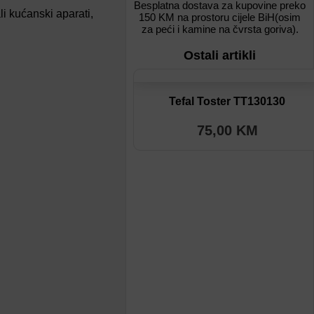
Besplatna dostava za kupovine preko
li kućanski aparati
,
150 KM na prostoru cijele BiH(osim
za peći i kamine na čvrsta goriva).
Ostali artikli
Dodaj na listu
Tefal Toster TT130130
Dodaj u poređenje
75,00
KM