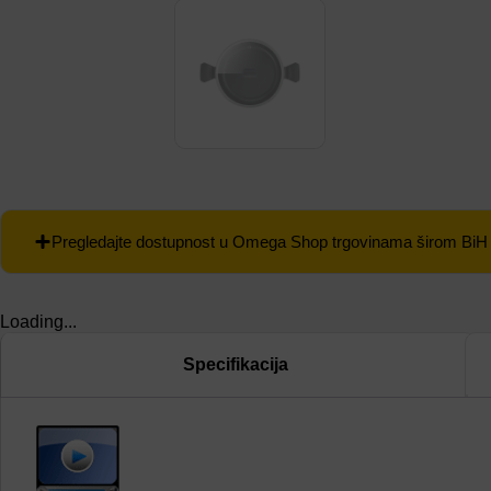
Pregledajte dostupnost u Omega Shop trgovinama širom BiH
Loading...
Specifikacija