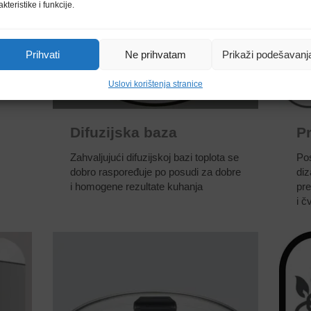
akteristike i funkcije.
Prihvati
Ne prihvatam
Prikaži podešavanj
Uslovi korištenja stranice
Difuzijska baza
P
Zahvaljujući difuzijskoj bazi toplota se
Pos
dobro raspoređuje po posudi za dobre
diz
i homogene rezultate kuhanja
pre
i č