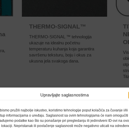
THERMO-SIGNAL™
T
na
N
THERMO-SIGNAL ™ tehnologija
O
ukazuje na idealnu početnu
temperaturu kuhanja koja garantira
ra,
Vis
savršenu teksturu, boju i okus za
obl
ukusna jela svakoga dana.
otp
str
Tit
Upravljajte saglasnostima
bismo pružili najbolje iskustvo, koristimo tehnologije poput kolačića za čuvanje i/ili
stup informacijama o uređaju. Saglasnost sa ovim tehnologijama će nam omogućiti
ađujemo podatke kao što su ponašanje pri pregledanju ili jedinstveni ID-ovi na ovo
 lokaciji. Nepristanak ili povlačenje saglasnosti može negativno uticati na određen