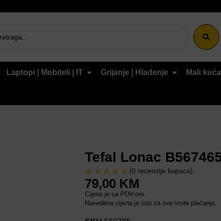
Laptopi | Mobiteli | IT
Grijanje | Hlađenje
Mali kuća
Tefal Lonac B56746
(
0
recenzije kupaca)
79,00
KM
Cijena je sa PDV-om.
Navedena cijena je ista za sve vrste plaćanja.