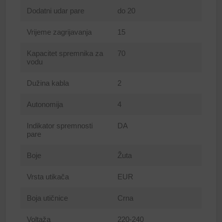
Dodatni udar pare
do 20
Vrijeme zagrijavanja
15
Kapacitet spremnika za
70
vodu
Dužina kabla
2
Autonomija
4
Indikator spremnosti
DA
pare
Boje
Žuta
Vrsta utikača
EUR
Boja utičnice
Crna
Voltaža
220-240