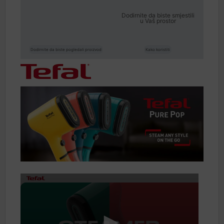
Dodirnite da biste smjestili
u Vaš prostor
Dodirnite da biste pogledali proizvod
Kako koristiti