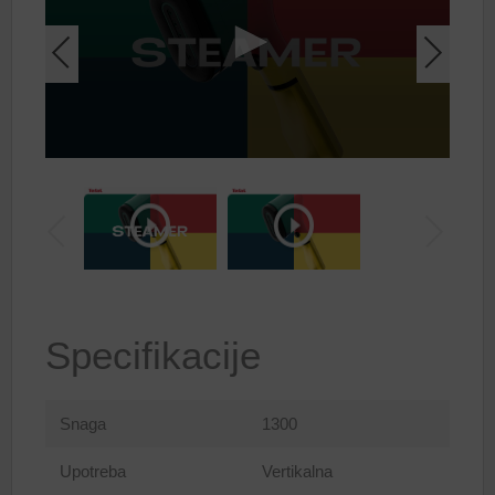
Specifikacije
Snaga
1300
Upotreba
Vertikalna