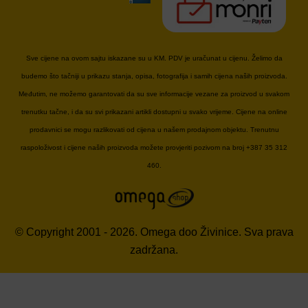
Sve cijene na ovom sajtu iskazane su u KM. PDV je uračunat u cijenu. Želimo da
budemo što tačniji u prikazu stanja, opisa, fotografija i samih cijena naših proizvoda.
Međutim, ne možemo garantovati da su sve informacije vezane za proizvod u svakom
trenutku tačne, i da su svi prikazani artikli dostupni u svako vrijeme. Cijene na online
prodavnici se mogu razlikovati od cijena u našem prodajnom objektu. Trenutnu
raspoloživost i cijene naših proizvoda možete provjeriti pozivom na broj +387 35 312
460.
© Copyright 2001 - 2026. Omega doo Živinice. Sva prava
zadržana.