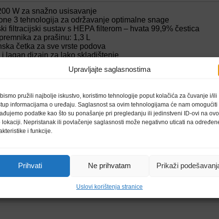
200 W za snažno usisavanje
ne 3 tehnologija za održavanje optimalne snage
ki filtracijski sustav s HEPA filterom – hvata 99,9% čestica
premnika za prašinu: 1,3 L
ska četka za sve vrste podova
 lagan dizajn za lako skladištenje
enja: 8,5 m uz kabel dužine 6 m
Upravljajte saglasnostima
na buke: 79 dB
učuje: 2-u-1 nastavak za uske prostore
proizvoda: 342 × 292 × 242 mm
bismo pružili najbolje iskustvo, koristimo tehnologije poput kolačića za čuvanje i/ili
 kg
stup informacijama o uređaju. Saglasnost sa ovim tehnologijama će nam omogućiti
ađujemo podatke kao što su ponašanje pri pregledanju ili jedinstveni ID-ovi na ovo
 lokaciji. Nepristanak ili povlačenje saglasnosti može negativno uticati na određen
akteristike i funkcije.
Prihvati
Ne prihvatam
Prikaži podešavanj
Uslovi korištenja stranice