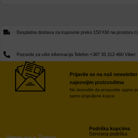
Besplatna dostava za kupovine preko 150 KM na prostoru cije
Pozovite za više informacija Telefon +387 35 312-460 Vib
Prijavite se na naš newsletter
najnovijim proizvodima
Ne dozvolite da propustite sjajne 
samo prijavljene kupce.
Podrška kupcima
Servisna podrška
Omega d.o.o. Živinice