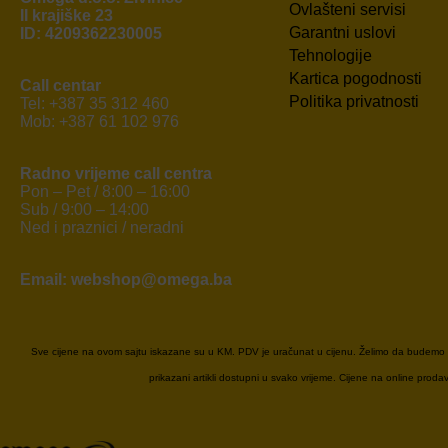
Ovlašteni servisi
II krajiške 23
Garantni uslovi
ID: 4209362230005
Tehnologije
Kartica pogodnosti
Call centar
Politika privatnosti
Tel: +387 35 312 460
Mob: +387 61 102 976
Radno vrijeme call centra
Pon – Pet / 8:00 – 16:00
Sub / 9:00 – 14:00
Ned i praznici / neradni
Email: webshop@omega.ba
Sve cijene na ovom sajtu iskazane su u KM. PDV je uračunat u cijenu. Želimo da budemo što
prikazani artikli dostupni u svako vrijeme. Cijene na online pro