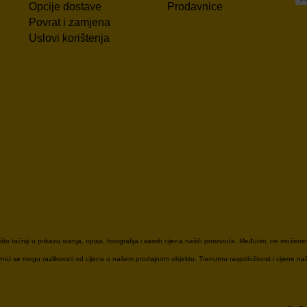
Opcije dostave
Prodavnice
Povrat i zamjena
Uslovi korištenja
 tačniji u prikazu stanja, opisa, fotografija i samih cijena naših proizvoda. Međutim, ne možemo
davnici se mogu razlikovati od cijena u našem prodajnom objektu. Trenutnu raspoloživost i cijene n