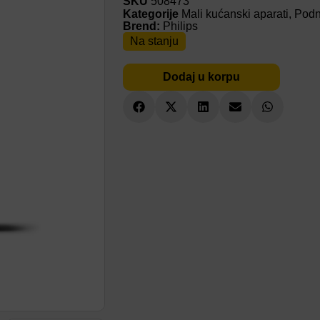
SKU
508473
Kategorije
Mali kućanski aparati
,
Podni
Brend:
Philips
Na stanju
Dodaj u korpu