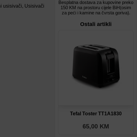
Besplatna dostava za kupovine preko
 usisivači
,
Usisivači
150 KM na prostoru cijele BiH(osim
za peći i kamine na čvrsta goriva).
Ostali artikli
Dodaj na listu
Dodaj u poređenje
Tefal Toster TT1A1830
65,00
KM