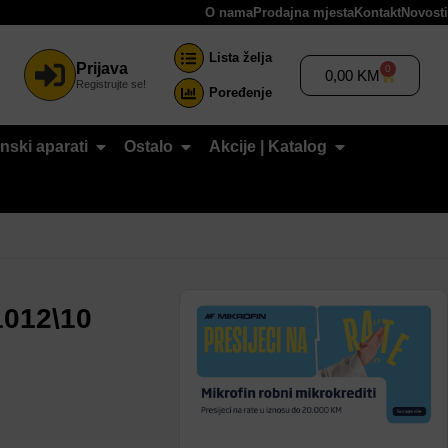
O nama
Prodajna mjesta
Kontakt
Novosti
Lista želja
Prijava
0
0,00
KM
Registrujte se!
Poređenje
nski aparati
Ostalo
Akcije | Katalog
1012\10