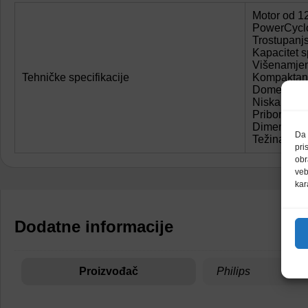
Motor od 1
PowerCyclo
Trostupanjs
Kapacitet s
Višenamjen
Tehničke specifikacije
Kompaktan i
Domet čišć
Niska razi
Pribor uklj
Dimenzije 
Da 
Težina: 3,6
pri
obr
veb
kar
Dodatne informacije
Proizvođač
Philips