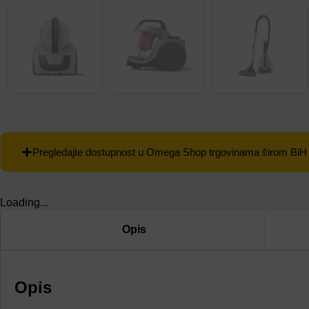
Pregledajte dostupnost u Omega Shop trgovinama širom BiH
Loading...
Opis
Opis