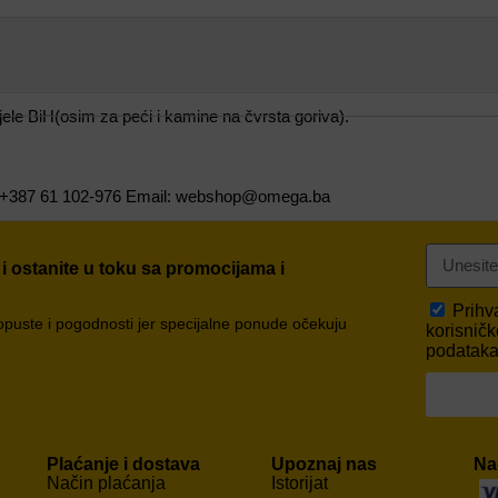
le BiH(osim za peći i kamine na čvrsta goriva).
er: +387 61 102-976 Email: webshop@omega.ba
 i ostanite u toku sa promocijama i
Prih
popuste i pogodnosti jer specijalne ponude očekuju
korisničk
podataka,
Plaćanje i dostava
Upoznaj nas
Na
Način plaćanja
Istorijat