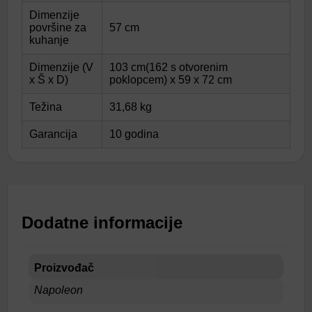
Dimenzije
površine za
57 cm
kuhanje
Dimenzije (V
103 cm(162 s otvorenim
x Š x D)
poklopcem) x 59 x 72 cm
Težina
31,68 kg
Garancija
10 godina
Dodatne informacije
Proizvođač
Napoleon