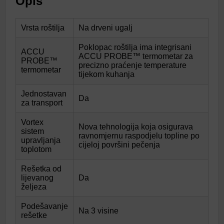
Opis
Vrsta roštilja
Na drveni ugalj
Poklopac roštilja ima integrisani
ACCU
ACCU PROBE™ termometar za
PROBE™
precizno praćenje temperature
termometar
tijekom kuhanja
Jednostavan
Da
za transport
Vortex
Nova tehnologija koja osigurava
sistem
ravnomjernu raspodjelu topline po
upravljanja
cijeloj površini pečenja
toplotom
Rešetka od
lijevanog
Da
željeza
Podešavanje
Na 3 visine
rešetke