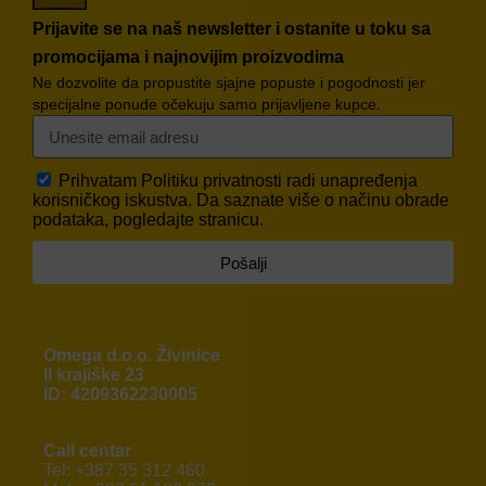
Prijavite se na naš newsletter i ostanite u toku sa
promocijama i najnovijim proizvodima
Ne dozvolite da propustite sjajne popuste i pogodnosti jer
specijalne ponude očekuju samo prijavljene kupce.
Prihvatam
Politiku privatnosti
radi unapređenja
korisničkog iskustva. Da saznate više o načinu obrade
podataka, pogledajte stranicu.
Pošalji
Omega d.o.o. Živinice
II krajiške 23
ID: 4209362230005
Call centar
Tel: +387 35 312 460