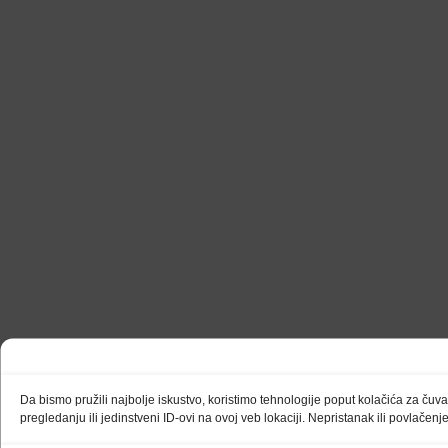
Da bismo pružili najbolje iskustvo, koristimo tehnologije poput kolačića za ču
pregledanju ili jedinstveni ID-ovi na ovoj veb lokaciji. Nepristanak ili povlačen