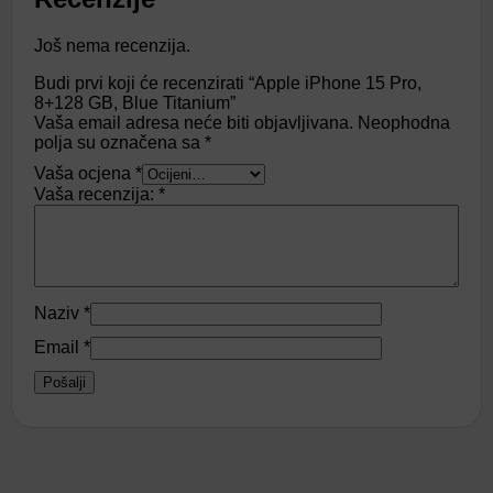
Još nema recenzija.
Budi prvi koji će recenzirati “Apple iPhone 15 Pro,
8+128 GB, Blue Titanium”
Vaša email adresa neće biti objavljivana.
Neophodna
polja su označena sa
*
Vaša ocjena
*
Vaša recenzija:
*
Naziv
*
Email
*