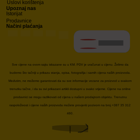
Uslovi korištenja
Upoznaj nas
Istorijat
Prodavnice
Načini plaćanja
Sve cijene na ovom sajtu iskazane su u KM. PDV je uračunat u cijenu. Želimo da
budemo što tačniji u prikazu stanja, opisa, fotografija i samih cijena naših proizvoda.
Međutim, ne možemo garantovati da su sve informacije vezane za proizvod u svakom
trenutku tačne, i da su svi prikazani artikli dostupni u svako vrijeme. Cijene na online
prodavnici se mogu razlikovati od cijena u našem prodajnom objektu. Trenutnu
raspoloživost i cijene naših proizvoda možete provjeriti pozivom na broj +387 35 312
460.