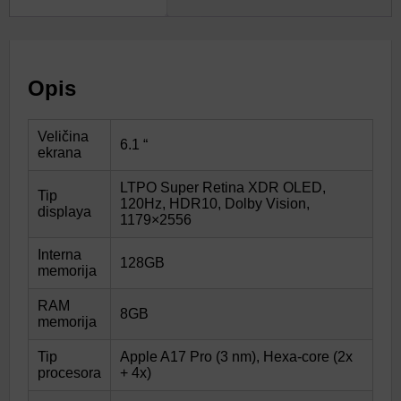
Opis
Veličina
6.1 “
ekrana
LTPO Super Retina XDR OLED,
Tip
120Hz, HDR10, Dolby Vision,
displaya
1179×2556
Interna
128GB
memorija
RAM
8GB
memorija
Tip
Apple A17 Pro (3 nm), Hexa-core (2x
procesora
+ 4x)