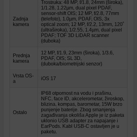
Trostruka: 48 MP, f/1.8, 24mm (široka),
1/1.28, 1.22µm, dual pixel PDAF,
sensor-shift OIS; 12 MP, f/2.8, 77mm
Zadnja
(telefoto), 1.0µm, PDAF, OIS, 3x
kamera
optical zoom; 12 MP, f/2.2, 13mm, 120˚
(ultraširoka), 1/2.55, 1.4µm, dual pixel
PDAF; TOF 3D LiDAR scanner
(duboka)
12 MP, f/1.9, 23mm (široka), 1/3.6,
Prednja
PDAF, OIS; SL 3D,
kamera
(duboka/biometrijski senzor)
Vrsta OS-
iOS 17
a
IP68 otpornost na vodu i prašinu,
NFC, face ID, akcelerometar, žiroskop,
blizina, kompas, barometar, 15W brzo
punjenje baterije. Zbog smanjenja
Ostalo
zagađivanja okoliša Apple je iz paketa
uklonio USB adapter za napajanje i
EarPods. Kabl USB-C ostavljen je u
paketu.