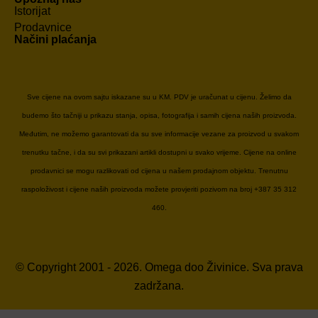
Istorijat
Prodavnice
Načini plaćanja
Sve cijene na ovom sajtu iskazane su u KM. PDV je uračunat u cijenu. Želimo da
budemo što tačniji u prikazu stanja, opisa, fotografija i samih cijena naših proizvoda.
Međutim, ne možemo garantovati da su sve informacije vezane za proizvod u svakom
trenutku tačne, i da su svi prikazani artikli dostupni u svako vrijeme. Cijene na online
prodavnici se mogu razlikovati od cijena u našem prodajnom objektu. Trenutnu
raspoloživost i cijene naših proizvoda možete provjeriti pozivom na broj +387 35 312
460.
© Copyright 2001 - 2026. Omega doo Živinice. Sva prava
zadržana.