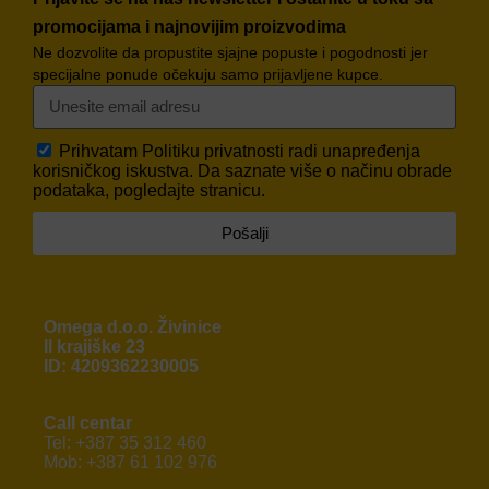
promocijama i najnovijim proizvodima
Ne dozvolite da propustite sjajne popuste i pogodnosti jer
specijalne ponude očekuju samo prijavljene kupce.
Prihvatam
Politiku privatnosti
radi unapređenja
korisničkog iskustva. Da saznate više o načinu obrade
podataka, pogledajte stranicu.
Pošalji
Omega d.o.o. Živinice
II krajiške 23
ID: 4209362230005
Call centar
Tel: +387 35 312 460
Mob: +387 61 102 976