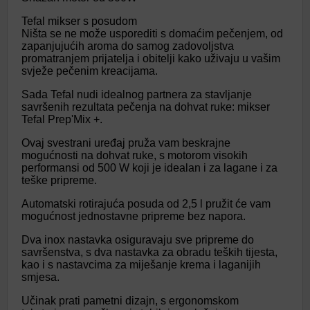
Tefal mikser s posudom
Ništa se ne može usporediti s domaćim pečenjem, od
zapanjujućih aroma do samog zadovoljstva
promatranjem prijatelja i obitelji kako uživaju u vašim
svježe pečenim kreacijama.
Sada Tefal nudi idealnog partnera za stavljanje
savršenih rezultata pečenja na dohvat ruke: mikser
Tefal Prep'Mix +.
Ovaj svestrani uređaj pruža vam beskrajne
mogućnosti na dohvat ruke, s motorom visokih
performansi od 500 W koji je idealan i za lagane i za
teške pripreme.
Automatski rotirajuća posuda od 2,5 l pružit će vam
mogućnost jednostavne pripreme bez napora.
Dva inox nastavka osiguravaju sve pripreme do
savršenstva, s dva nastavka za obradu teških tijesta,
kao i s nastavcima za miješanje krema i laganijih
smjesa.
Učinak prati pametni dizajn, s ergonomskom