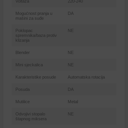
Voltaža
220-240
Mogućnost pranja u
DA
mašini za suđe
Poklopac
NE
spremnika/baza protiv
klizanja
Blender
NE
Mini sjeckalica
NE
Karakteristike posude
Automatska rotacija
Posuda
DA
Mutilice
Metal
Odvojivi stopalo
NE
štapnog miksera