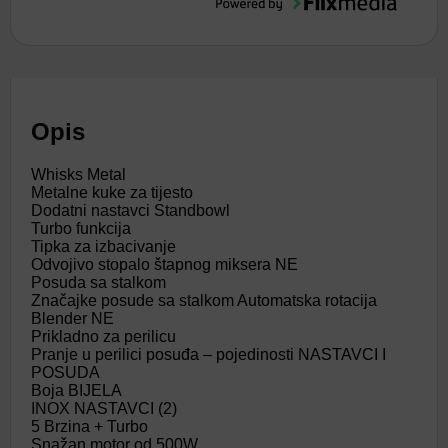
Opis
Whisks Metal
Metalne kuke za tijesto
Dodatni nastavci Standbowl
Turbo funkcija
Tipka za izbacivanje
Odvojivo stopalo štapnog miksera NE
Posuda sa stalkom
Značajke posude sa stalkom Automatska rotacija
Blender NE
Prikladno za perilicu
Pranje u perilici posuđa – pojedinosti NASTAVCI I
POSUDA
Boja BIJELA
INOX NASTAVCI (2)
5 Brzina + Turbo
Snažan motor od 500W