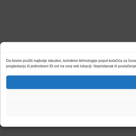
Da bismo pružili najbolje iskustvo, koristimo tehnologije poput kolačića za ču
pregledanju ili jedinstveni ID-ovi na ovoj veb lokaciji. Nepristanak ili povlačen