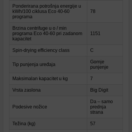
Ponderirana potrošnja energije u
kWh/100 ciklusa Eco 40-60
78
programa
Brzina centrifuge u o / min
programa Eco 40-60 pri zadanom
1151
kapacitet
Spin-drying efficiency class
C
Gornje
Tip punjenja uređaja
punjenje
Maksimalan kapacitet u kg
7
Vrsta zaslona
Big Digit
Da – samo
Podesive nožice
prednja
strana
Težina (kg)
57