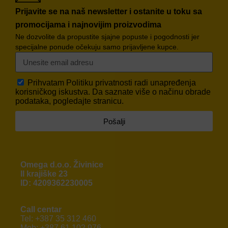
Prijavite se na naš newsletter i ostanite u toku sa
promocijama i najnovijim proizvodima
Ne dozvolite da propustite sjajne popuste i pogodnosti jer
specijalne ponude očekuju samo prijavljene kupce.
Prihvatam
Politiku privatnosti
radi unapređenja
korisničkog iskustva. Da saznate više o načinu obrade
podataka, pogledajte stranicu.
Pošalji
Omega d.o.o. Živinice
II krajiške 23
ID: 4209362230005
Call centar
Tel: +387 35 312 460
Mob: +387 61 102 976