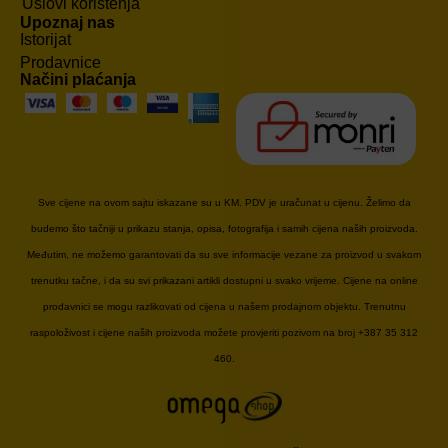
Uslovi korištenja
Upoznaj nas
Istorijat
Prodavnice
Načini plaćanja
Sve cijene na ovom sajtu iskazane su u KM. PDV je uračunat u cijenu. Želimo da
budemo što tačniji u prikazu stanja, opisa, fotografija i samih cijena naših proizvoda.
Međutim, ne možemo garantovati da su sve informacije vezane za proizvod u svakom
trenutku tačne, i da su svi prikazani artikli dostupni u svako vrijeme. Cijene na online
prodavnici se mogu razlikovati od cijena u našem prodajnom objektu. Trenutnu
raspoloživost i cijene naših proizvoda možete provjeriti pozivom na broj +387 35 312
460.