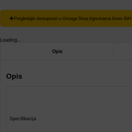
Pregledajte dostupnost u Omega Shop trgovinama širom BiH
Loading...
Opis
Opis
Specifikacija