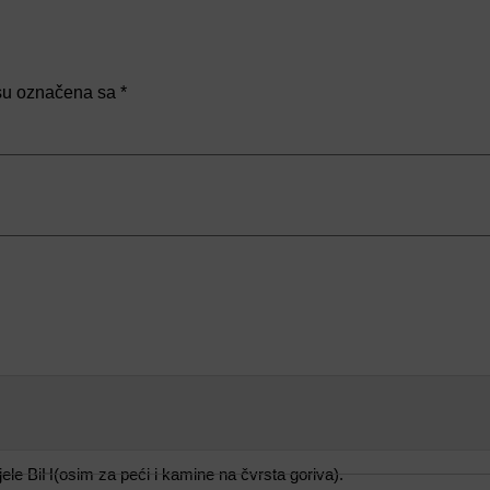
su označena sa
*
le BiH(osim za peći i kamine na čvrsta goriva).