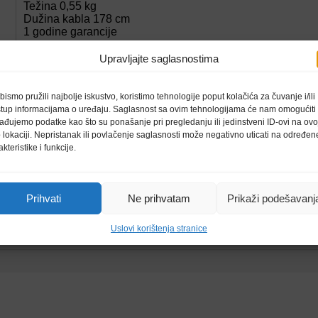
Težina 0,55 kg
Dužina kabla 178 cm
1 godine garancije
Upravljajte saglasnostima
Siva
bismo pružili najbolje iskustvo, koristimo tehnologije poput kolačića za čuvanje i/ili
stup informacijama o uređaju. Saglasnost sa ovim tehnologijama će nam omogućiti
ađujemo podatke kao što su ponašanje pri pregledanju ili jedinstveni ID-ovi na ovo
 lokaciji. Nepristanak ili povlačenje saglasnosti može negativno uticati na određen
akteristike i funkcije.
Prihvati
Ne prihvatam
Prikaži podešavanj
Uslovi korištenja stranice