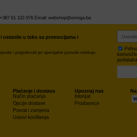
er: +387 61 102-976 Email: webshop@omega.ba
 i ostanite u toku sa promocijama i
Prih
popuste i pogodnosti jer specijalne ponude očekuju
korisničk
podataka,
Plaćanje i dostava
Upoznaj nas
Na
Način plaćanja
Istorijat
Opcije dostave
Prodavnice
Povrat i zamjena
Uslovi korištenja