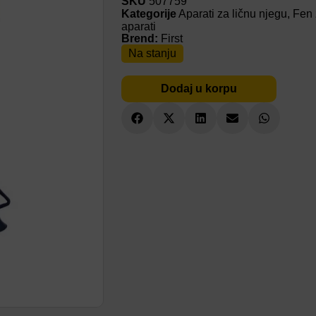
SKU
507759
Kategorije
Aparati za ličnu njegu
,
Fen 
aparati
Brend:
First
Na stanju
Dodaj u korpu