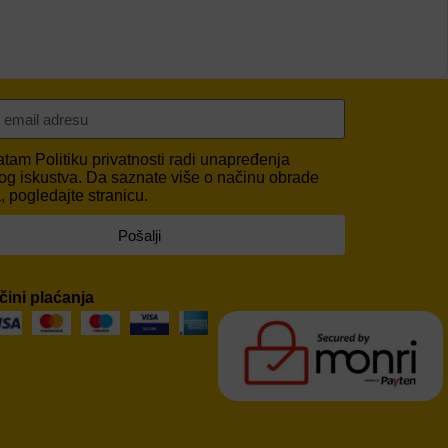
vatam
Politiku privatnosti
radi unapređenja
og iskustva. Da saznate više o načinu obrade
 pogledajte stranicu.
Pošalji
čini plaćanja