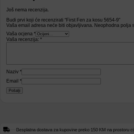
Još nema recenzija.
Budi prvi koji će recenzirati “First Fen za kosu 5654-9”
Vaša email adresa neće biti objavljivana.
Neophodna polja 
Vaša ocjena
*
Vaša recenzija:
*
Naziv
*
Email
*
Besplatna dostava za kupovine preko 150 KM na prostoru cije