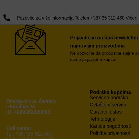
Pozovite za više informacija Telefon +387 35 312-460 Vib
Prijavite se na naš newsletter
najnovijim proizvodima
Ne dozvolite da propustite sjajne 
samo prijavljene kupce.
Podrška kupcima
Servisna podrška
Omega d.o.o. Živinice
Ovlašteni servisi
II krajiške 23
Garantni uslovi
ID: 4209362230005
Tehnologije
Kartica pogodnosti
Call centar
Politika privatnosti
Tel: +387 35 312 460