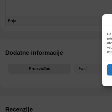
Boja
Da 
pri
obr
veb
Dodatne informacije
kar
Proizvođač
First
Recenzije