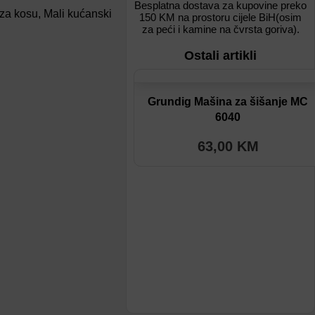
Besplatna dostava za kupovine preko
za kosu
,
Mali kućanski
150 KM na prostoru cijele BiH(osim
za peći i kamine na čvrsta goriva).
Ostali artikli
Dodaj na listu
Grundig Mašina za šišanje MC
6040
Dodaj u poređenje
63,00
KM