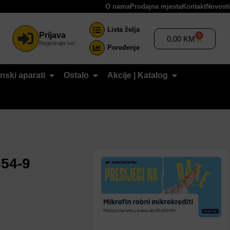
O nama
Prodajna mjesta
Kontakt
Novosti
Lista želja
Prijava
0
0,00
KM
Registrujte se!
Poređenje
nski aparati
Ostalo
Akcije | Katalog
654-9