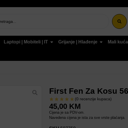
Laptopi | Mobiteli | IT
Grijanje | Hlađenje
Mali kuća
First Fen Za Kosu 5
(
0
recenzije kupaca)
45,00
KM
Cijena je sa PDV-om.
Navedena cijena je ista za sve vrste plaćanja.