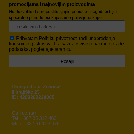
promocijama i najnovijim proizvodima
Ne dozvolite da propustite sjajne popuste i pogodnosti jer
specijalne ponude očekuju samo prijavljene kupce.
Prihvatam
Politiku privatnosti
radi unapređenja
korisničkog iskustva. Da saznate više o načinu obrade
podataka, pogledajte stranicu.
Pošalji
Omega d.o.o. Živinice
II krajiške 23
ID: 4209362230005
Call centar
Tel: +387 35 312 460
Mob: +387 61 102 976