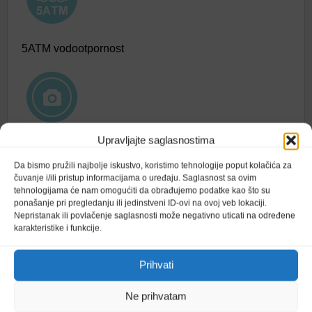
5ATM vodootpornost
Upravljajte saglasnostima
Link app
Da bismo pružili najbolje iskustvo, koristimo tehnologije poput kolačića za
1.7” DISPLEJ U BOJI
čuvanje i/ili pristup informacijama o uređaju. Saglasnost sa ovim
tehnologijama će nam omogućiti da obrađujemo podatke kao što su
ponašanje pri pregledanju ili jedinstveni ID-ovi na ovoj veb lokaciji.
Moderan sat sadrži 1,7-inčni kvadratni zaslon u boji
Nepristanak ili povlačenje saglasnosti može negativno uticati na određene
osjetljiv na dodir koji vam pruža a briljantno vizualno
karakteristike i funkcije.
iskustvo. Okvir je izrađen od aluminijske legure
materijala za zrakoplovstvo, koja je lagane težine,
Prihvati
otporna na niske temperature i velika čvrstoća.
Ne prihvatam