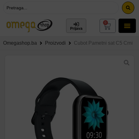
0
Prijava
Omegashop.ba
Proizvodi
Cubot Pametni sat C5 Crni