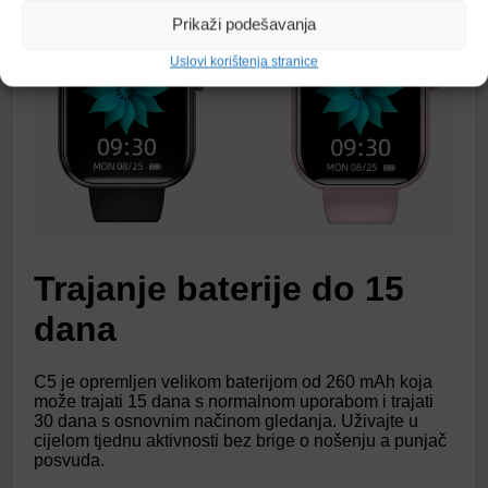
Prikaži podešavanja
Uslovi korištenja stranice
Trajanje baterije do 15
dana
C5 je opremljen velikom baterijom od 260 mAh koja
može trajati 15 dana s normalnom uporabom i trajati
30 dana s osnovnim načinom gledanja. Uživajte u
cijelom tjednu aktivnosti bez brige o nošenju a punjač
posvuda.