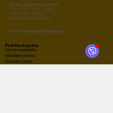
Radno vrijeme call centra
Pon – Pet / 8:00 – 16:00
Sub / 9:00 – 14:00
Ned i praznici / neradni
Email: webshop@omega.ba
Podrška kupcima
Servisna podrška
Ovlašteni servisi
Garantni uslovi
Tehnologije
Kartica pogodnosti
Politika privatnosti
Plaćanje i dostava
Način plaćanja
Opcije dostave
Povrat i zamjena
Uslovi korištenja
Upoznaj nas