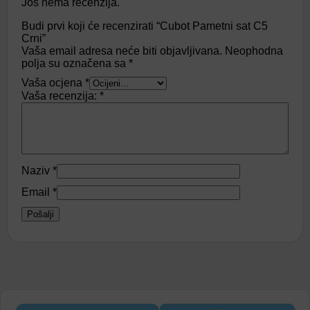
Još nema recenzija.
Budi prvi koji će recenzirati “Cubot Pametni sat C5
Crni”
Vaša email adresa neće biti objavljivana.
Neophodna
polja su označena sa
*
Vaša ocjena
*
Vaša recenzija:
*
Naziv
*
Email
*