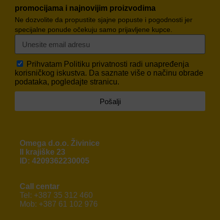
promocijama i najnovijim proizvodima
Ne dozvolite da propustite sjajne popuste i pogodnosti jer
specijalne ponude očekuju samo prijavljene kupce.
Prihvatam
Politiku privatnosti
radi unapređenja
korisničkog iskustva. Da saznate više o načinu obrade
podataka, pogledajte stranicu.
Pošalji
Omega d.o.o. Živinice
II krajiške 23
ID: 4209362230005
Call centar
Tel: +387 35 312 460
Mob: +387 61 102 976