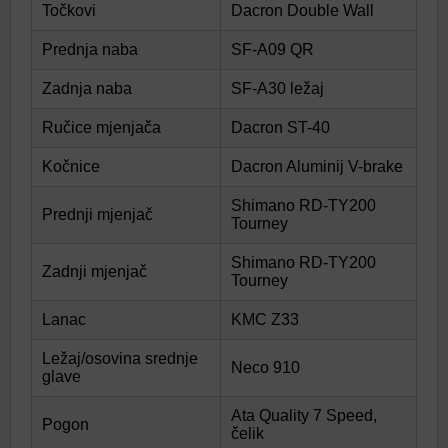
Točkovi
Dacron Double Wall
Prednja naba
SF-A09 QR
Zadnja naba
SF-A30 ležaj
Ručice mjenjača
Dacron ST-40
Kočnice
Dacron Aluminij V-brake
Shimano RD-TY200
Prednji mjenjač
Tourney
Shimano RD-TY200
Zadnji mjenjač
Tourney
Lanac
KMC Z33
Ležaj/osovina srednje
Neco 910
glave
Ata Quality 7 Speed,
Pogon
čelik