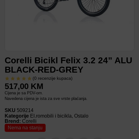
Corelli Bicikl Felix 3.2 24” ALU
BLACK-RED-GREY
(
0
recenzije kupaca)
517,00
KM
Cijena je sa PDV-om.
Navedena cijena je ista za sve vrste plaćanja.
SKU
509214
Kategorije
El.romobili i bicikla
,
Ostalo
Brend:
Corelli
Nema na stanju