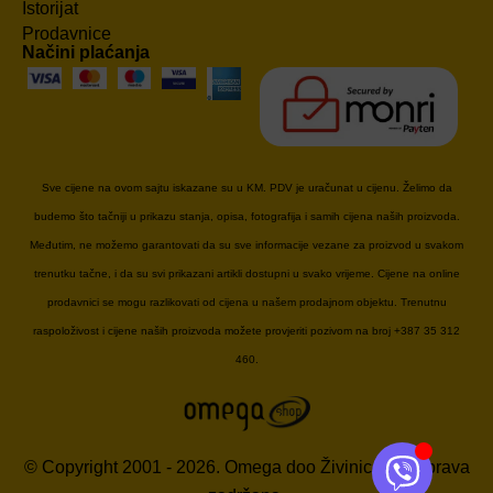
Istorijat
Prodavnice
Načini plaćanja
Sve cijene na ovom sajtu iskazane su u KM. PDV je uračunat u cijenu. Želimo da
budemo što tačniji u prikazu stanja, opisa, fotografija i samih cijena naših proizvoda.
Međutim, ne možemo garantovati da su sve informacije vezane za proizvod u svakom
trenutku tačne, i da su svi prikazani artikli dostupni u svako vrijeme. Cijene na online
prodavnici se mogu razlikovati od cijena u našem prodajnom objektu. Trenutnu
raspoloživost i cijene naših proizvoda možete provjeriti pozivom na broj +387 35 312
460.
© Copyright 2001 - 2026. Omega doo Živinice. Sva prava