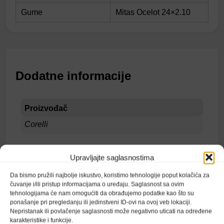
Gume
Mitas Ocelot 24×2.10
Dodatne informacije
Proizvođač
Corelli
Upravljajte saglasnostima
Da bismo pružili najbolje iskustvo, koristimo tehnologije poput kolačića za
čuvanje i/ili pristup informacijama o uređaju. Saglasnost sa ovim
tehnologijama će nam omogućiti da obrađujemo podatke kao što su
Recenzije
ponašanje pri pregledanju ili jedinstveni ID-ovi na ovoj veb lokaciji.
Nepristanak ili povlačenje saglasnosti može negativno uticati na određene
karakteristike i funkcije.