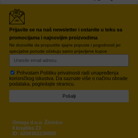
Prijavite se na naš newsletter i ostanite u toku sa
promocijama i najnovijim proizvodima
Ne dozvolite da propustite sjajne popuste i pogodnosti jer
specijalne ponude očekuju samo prijavljene kupce.
Prihvatam
Politiku privatnosti
radi unapređenja
korisničkog iskustva. Da saznate više o načinu obrade
podataka, pogledajte stranicu.
Pošalji
Omega d.o.o. Živinice
II krajiške 23
ID: 4209362230005