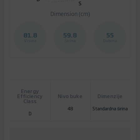
S
Dimension (cm)
81.8
59.8
55
Visina
Širina
Dubina
Energy
Efficiency
Nivo buke
Dimenzije
Class
48
Standardna širina
D