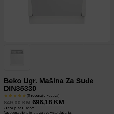
Beko Ugr. Mašina Za Suđe
DIN35330
(
0
recenzije kupaca)
696,18
KM
849,00
KM
Cijena je sa PDV-om.
Navedena cijena je ista za sve vrste plaćanja.