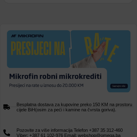
Besplatna dostava za kupovine preko 150 KM na prostoru
cijele BiH(osim za peći i kamine na čvrsta goriva).
Pozovite za više informacija Telefon +387 35 312-460
Viber: +387 61 102-976 Email: webshop@omega.ba