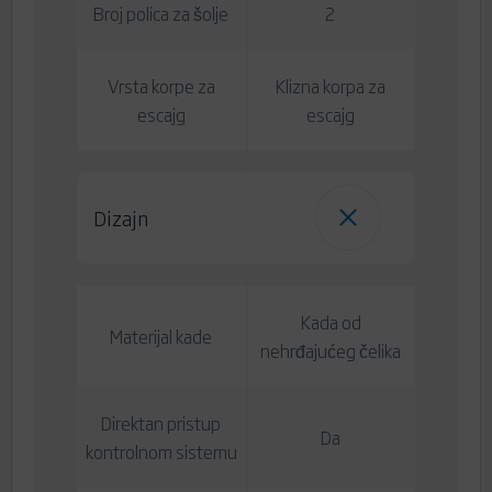
Broj polica za šolje
2
Vrsta korpe za
Klizna korpa za
escajg
escajg
Dizajn
Kada od
Materijal kade
nehrđajućeg čelika
Direktan pristup
Da
kontrolnom sistemu