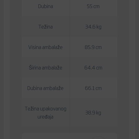
Dubina
55 cm
Težina
34.6 kg
Visina ambalaže
85.9 cm
Širina ambalaže
64.4 cm
Dubina ambalaže
66.1 cm
Težina upakovanog
38.9 kg
uređaja