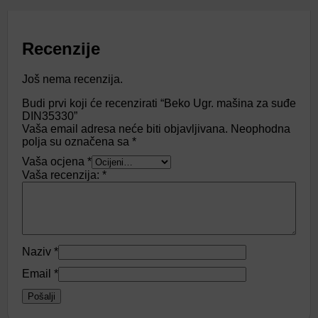
Recenzije
Još nema recenzija.
Budi prvi koji će recenzirati “Beko Ugr. mašina za suđe
DIN35330”
Vaša email adresa neće biti objavljivana.
Neophodna
polja su označena sa
*
Vaša ocjena
*
Vaša recenzija:
*
Naziv
*
Email
*