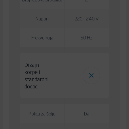
Napon
220 - 240 V
Frekvencija
50 Hz
Dizajn
korpe i
standardni
dodaci
Polica za šolje
Da