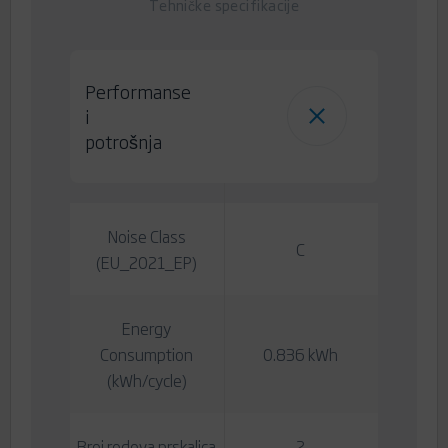
Tehničke specifikacije
Performanse
i
potrošnja
Noise Class
C
(EU_2021_EP)
Energy
Consumption
0.836 kWh
(kWh/cycle)
Broj redova prskalica
2