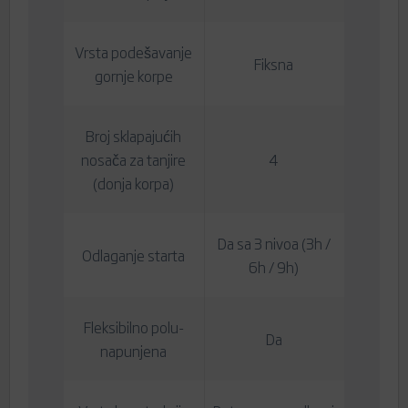
Vrsta podešavanje
Fiksna
gornje korpe
Broj sklapajućih
nosača za tanjire
4
(donja korpa)
Da sa 3 nivoa (3h /
Odlaganje starta
6h / 9h)
Fleksibilno polu-
Da
napunjena