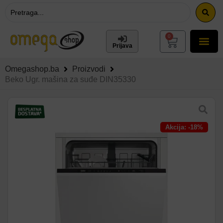
0
Prijava
Omegashop.ba
Proizvodi
Beko Ugr. mašina za suđe DIN35330
Akcija: -18%