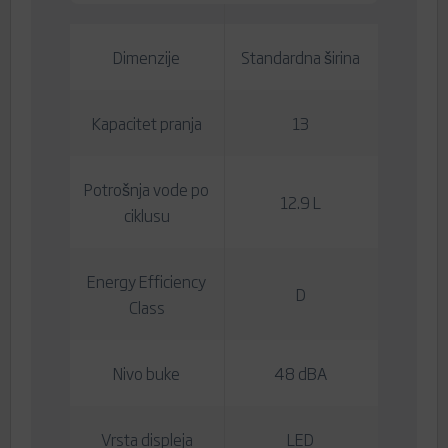
Dimenzije
Standardna širina
Kapacitet pranja
13
Potrošnja vode po
12.9 L
ciklusu
Energy Efficiency
D
Class
Nivo buke
48 dBA
Vrsta displeja
LED