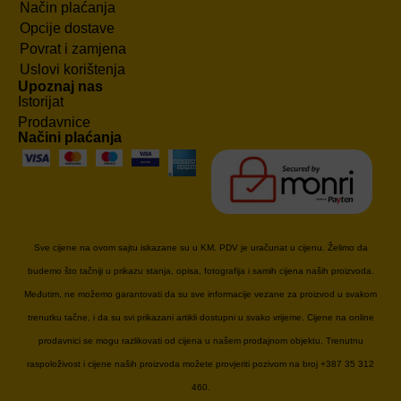
Način plaćanja
Opcije dostave
Povrat i zamjena
Uslovi korištenja
Upoznaj nas
Istorijat
Prodavnice
Načini plaćanja
Sve cijene na ovom sajtu iskazane su u KM. PDV je uračunat u cijenu. Želimo da
budemo što tačniji u prikazu stanja, opisa, fotografija i samih cijena naših proizvoda.
Međutim, ne možemo garantovati da su sve informacije vezane za proizvod u svakom
trenutku tačne, i da su svi prikazani artikli dostupni u svako vrijeme. Cijene na online
prodavnici se mogu razlikovati od cijena u našem prodajnom objektu. Trenutnu
raspoloživost i cijene naših proizvoda možete provjeriti pozivom na broj +387 35 312
460.