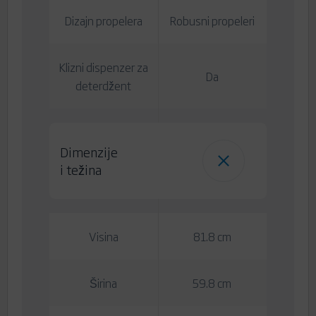
Dizajn propelera
Robusni propeleri
Klizni dispenzer za
Da
deterdžent
Dimenzije
i težina
Visina
81.8 cm
Širina
59.8 cm