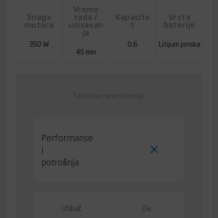
Vreme
Snaga
rada /
Kapacite
Vrsta
motora
usisavan
t
baterije
ja
350 W
0.6
Litijum jonska
45 min
Tehničke specifikacije
Performanse
i
potrošnja
Utikač
Da