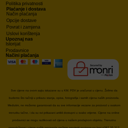
Politika privatnosti
Plaćanje i dostava
Način plaćanja
Opcije dostave
Povrat i zamjena
Uslovi korištenja
Upoznaj nas
Istorijat
Prodavnice
Načini plaćanja
Sve cijene na ovom sajtu iskazane su u KM. PDV je uračunat u cijenu. Želimo da
budemo što tačniji u prikazu stanja, opisa, fotografija i samih cijena naših proizvoda.
Međutim, ne možemo garantovati da su sve informacije vezane za proizvod u svakom
trenutku tačne, i da su svi prikazani artikli dostupni u svako vrijeme. Cijene na online
prodavnici se mogu razlikovati od cijena u našem prodajnom objektu. Trenutnu
raspoloživost i cijene naših proizvoda možete provjeriti pozivom na broj +387 35 312