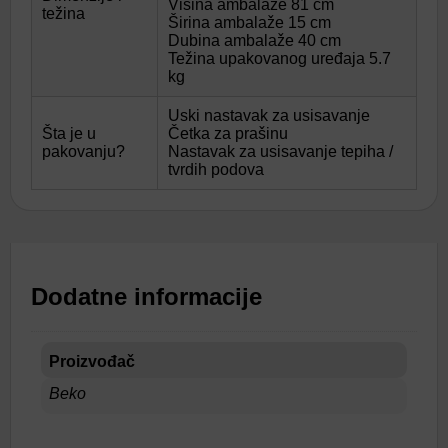
Visina ambalaže 81 cm
težina
Širina ambalaže 15 cm
Dubina ambalaže 40 cm
Težina upakovanog uređaja 5.7
kg
Uski nastavak za usisavanje
Šta je u
Četka za prašinu
pakovanju?
Nastavak za usisavanje tepiha /
tvrdih podova
Dodatne informacije
Proizvođač
Beko