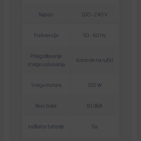
Napon
100 - 240 V
Frekvencija
50 - 60 Hz
Prilagođavanje
Kontrole na ručici
snage usisavanja
Snaga motora
350 W
Nivo buke
81 dBA
Indikator baterije
Da