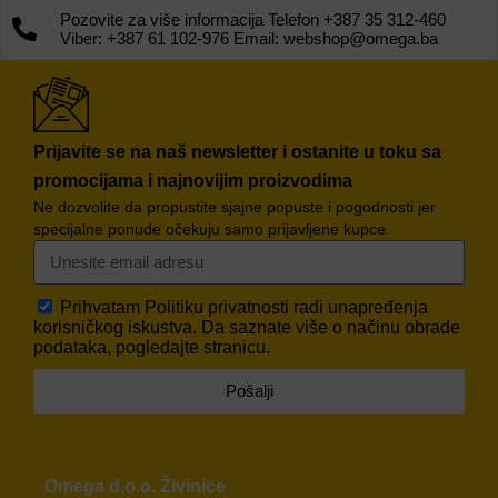
Pozovite za više informacija Telefon +387 35 312-460
Viber: +387 61 102-976 Email: webshop@omega.ba
Prijavite se na naš newsletter i ostanite u toku sa
promocijama i najnovijim proizvodima
Ne dozvolite da propustite sjajne popuste i pogodnosti jer
specijalne ponude očekuju samo prijavljene kupce.
Prihvatam
Politiku privatnosti
radi unapređenja
korisničkog iskustva. Da saznate više o načinu obrade
podataka, pogledajte stranicu.
Pošalji
Omega d.o.o. Živinice