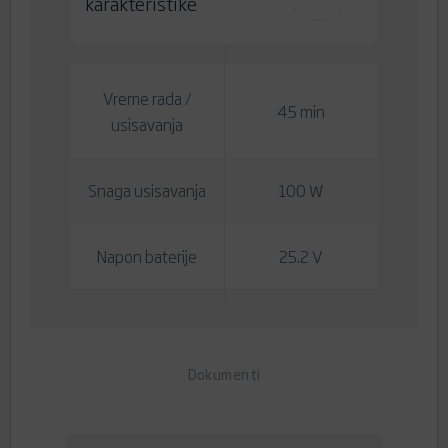
karakteristike
Vreme rada /
45 min
usisavanja
Snaga usisavanja
100 W
Napon baterije
25.2 V
Dokumenti