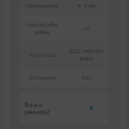
Vrijeme punjenja
4 - 6 sati
Kapacitet ručne
0.6
jedinice
BLDC - Motor bez
Vrsta motora
četkica
Dust capacity
0,55
Šta je u
pakovanju?