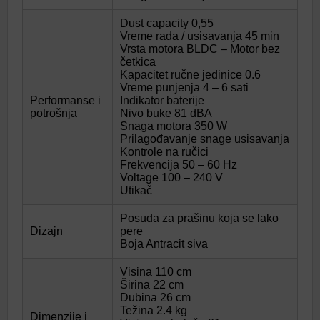
Dust capacity 0,55
Vreme rada / usisavanja 45 min
Vrsta motora BLDC – Motor bez
četkica
Kapacitet ručne jedinice 0.6
Vreme punjenja 4 – 6 sati
Performanse i
Indikator baterije
potrošnja
Nivo buke 81 dBA
Snaga motora 350 W
Prilagođavanje snage usisavanja
Kontrole na ručici
Frekvencija 50 – 60 Hz
Voltage 100 – 240 V
Utikač
Posuda za prašinu koja se lako
Dizajn
pere
Boja Antracit siva
Visina 110 cm
Širina 22 cm
Dubina 26 cm
Težina 2.4 kg
Dimenzije i