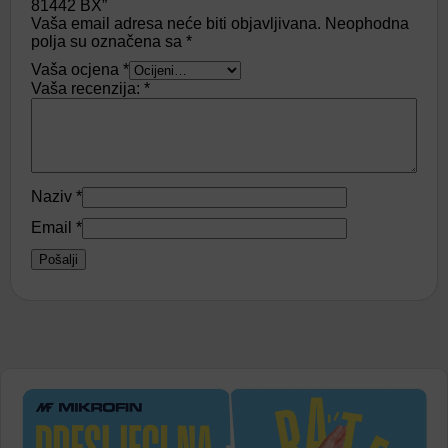
81442 BX”
Vaša email adresa neće biti objavljivana.
Neophodna
polja su označena sa
*
Vaša ocjena
*
Vaša recenzija:
*
Naziv
*
Email
*