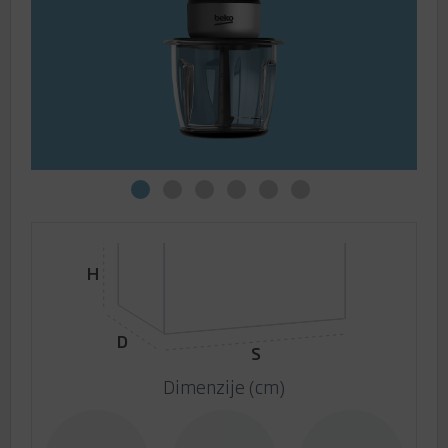
H
D
S
Dimenzije (cm)