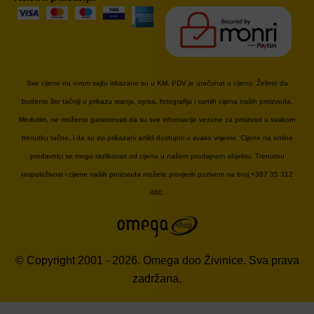
Sve cijene na ovom sajtu iskazane su u KM. PDV je uračunat u cijenu. Želimo da
budemo što tačniji u prikazu stanja, opisa, fotografija i samih cijena naših proizvoda.
Međutim, ne možemo garantovati da su sve informacije vezane za proizvod u svakom
trenutku tačne, i da su svi prikazani artikli dostupni u svako vrijeme. Cijene na online
prodavnici se mogu razlikovati od cijena u našem prodajnom objektu. Trenutnu
raspoloživost i cijene naših proizvoda možete provjeriti pozivom na broj +387 35 312
460.
© Copyright 2001 - 2026. Omega doo Živinice. Sva prava
zadržana.