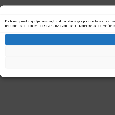
Da bismo pružili najbolje iskustvo, koristimo tehnologije poput kolačića za ču
pregledanju ili jedinstveni ID-ovi na ovoj veb lokaciji. Nepristanak ili povlačen