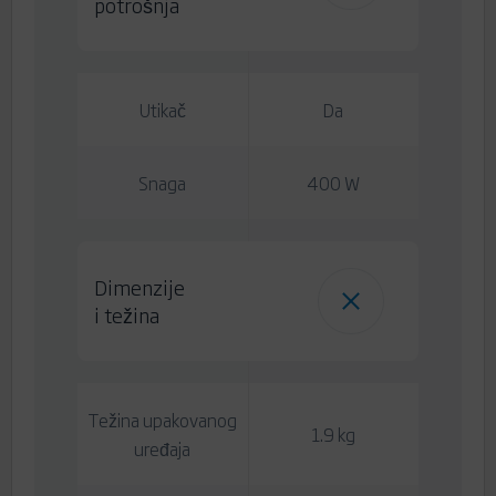
potrošnja
Utikač
Da
Snaga
400 W
Dimenzije
i težina
Težina upakovanog
1.9 kg
uređaja