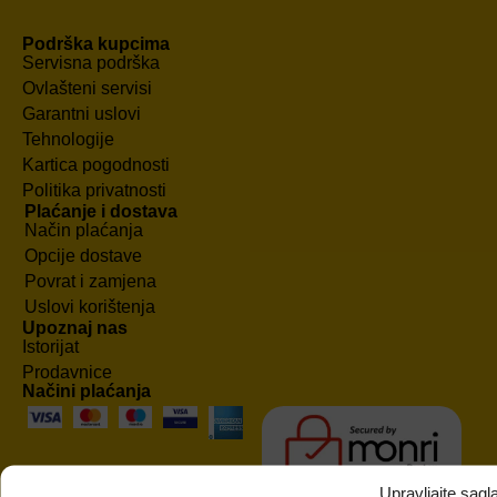
Podrška kupcima
Servisna podrška
Ovlašteni servisi
Garantni uslovi
Tehnologije
Kartica pogodnosti
Politika privatnosti
Plaćanje i dostava
Način plaćanja
Opcije dostave
Povrat i zamjena
Uslovi korištenja
Upoznaj nas
Istorijat
Prodavnice
Načini plaćanja
Upravljajte sag