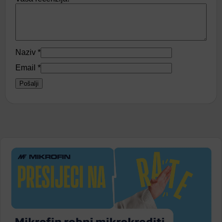
Naziv
*
Email
*