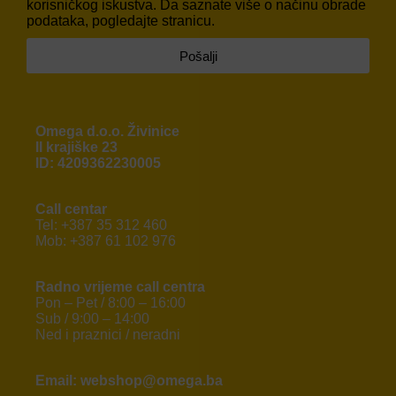
korisničkog iskustva. Da saznate više o načinu obrade
podataka, pogledajte stranicu.
Pošalji
Omega d.o.o. Živinice
II krajiške 23
ID: 4209362230005
Call centar
Tel: +387 35 312 460
Mob: +387 61 102 976
Radno vrijeme call centra
Pon – Pet / 8:00 – 16:00
Sub / 9:00 – 14:00
Ned i praznici / neradni
Email: webshop@omega.ba