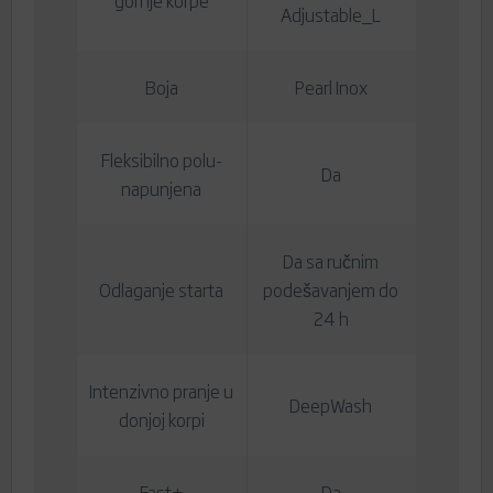
Adjustable_L
Boja
Pearl Inox
Fleksibilno polu-
Da
napunjena
Da sa ručnim
Odlaganje starta
podešavanjem do
24 h
Intenzivno pranje u
DeepWash
donjoj korpi
Fast+
Da