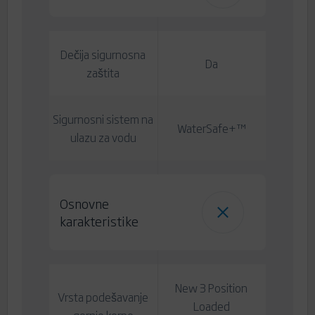
Dečija sigurnosna
Da
zaštita
Sigurnosni sistem na
WaterSafe+™
ulazu za vodu
Osnovne
karakteristike
New 3 Position
Vrsta podešavanje
Loaded
gornje korpe