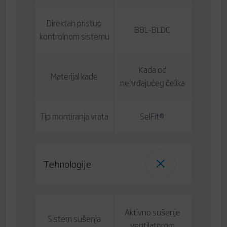
Direktan pristup
B8L-BLDC
kontrolnom sistemu
Kada od
Materijal kade
nehrđajućeg čelika
Tip montiranja vrata
SelFit®
Tehnologije
Aktivno sušenje
Sistem sušenja
ventilatorom