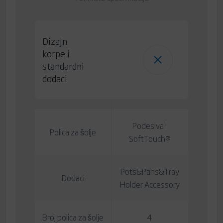
Dizajn
korpe i
standardni
dodaci
Podesiva i
Polica za šolje
SoftTouch®
Pots&Pans&Tray
Dodaci
Holder Accessory
Broj polica za šolje
4