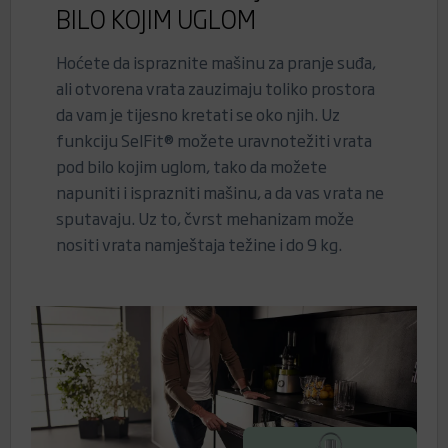
BILO KOJIM UGLOM
Hoćete da ispraznite mašinu za pranje suđa,
ali otvorena vrata zauzimaju toliko prostora
da vam je tijesno kretati se oko njih. Uz
funkciju SelFit® možete uravnotežiti vrata
pod bilo kojim uglom, tako da možete
napuniti i isprazniti mašinu, a da vas vrata ne
sputavaju. Uz to, čvrst mehanizam može
nositi vrata namještaja težine i do 9 kg.