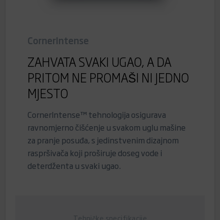
CornerIntense
ZAHVATA SVAKI UGAO, A DA
PRITOM NE PROMAŠI NI JEDNO
MJESTO
CornerIntense™ tehnologija osigurava
ravnomjerno čišćenje u svakom uglu mašine
za pranje posuđa, s jedinstvenim dizajnom
raspršivača koji proširuje doseg vode i
deterdženta u svaki ugao.
Tehničke specifikacije