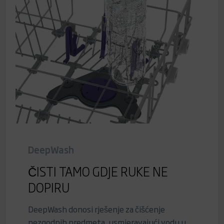
DeepWash
ČISTI TAMO GDJE RUKE NE
DOPIRU
DeepWash donosi rješenje za čišćenje
nezgodnih predmeta, usmjeravajući vodu u