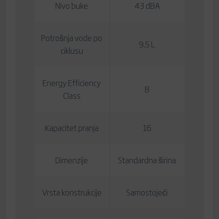
Nivo buke
43 dBA
Potrošnja vode po
9.5 L
ciklusu
Energy Efficiency
B
Class
Kapacitet pranja
16
Dimenzije
Standardna širina
Vrsta konstrukcije
Samostojeći