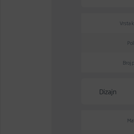
Vrsta k
Pol
Broj p
Dizajn
Mat