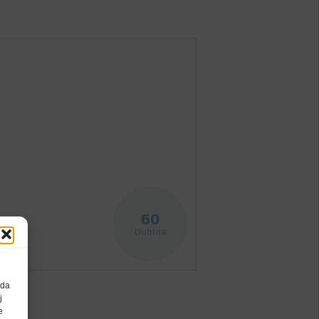
60
Dubina
 da
j
e