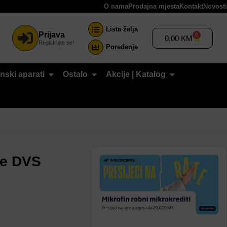
O nama
Prodajna mjesta
Kontakt
Novosti
Lista želja
Prijava
0
0,00
KM
Registrujte se!
Poređenje
nski aparati
Ostalo
Akcije | Katalog
đe DVS