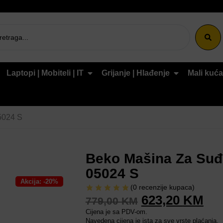
Laptopi | Mobiteli | IT
Grijanje | Hlađenje
Mali kuća
5024 S
Beko Mašina Za Su
05024 S
Akcija: -20%
(
0
recenzije kupaca)
623,20
KM
779,00
KM
Cijena je sa PDV-om.
Navedena cijena je ista za sve vrste plaćanja.