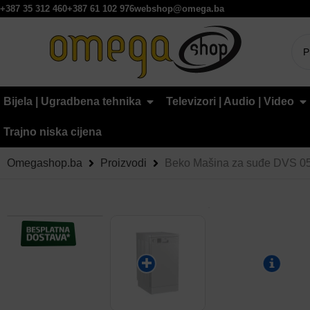
+387 35 312 460
+387 61 102 976
webshop@omega.ba
Bijela | Ugradbena tehnika
Televizori | Audio | Video
Trajno niska cijena
Omegashop.ba
Proizvodi
Beko Mašina za suđe DVS 0