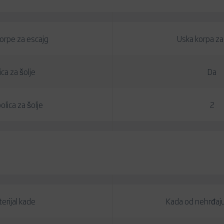
orpe za escajg
Uska korpa za
ica za šolje
Da
olica za šolje
2
erijal kade
Kada od nehrđaju