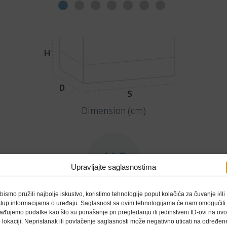
H
D
S
Dimension (cm)
44.8
Širina
Upravljajte saglasnostima
bismo pružili najbolje iskustvo, koristimo tehnologije poput kolačića za čuvanje i/ili
stup informacijama o uređaju. Saglasnost sa ovim tehnologijama će nam omogućiti
ađujemo podatke kao što su ponašanje pri pregledanju ili jedinstveni ID-ovi na ovo
 lokaciji. Nepristanak ili povlačenje saglasnosti može negativno uticati na određen