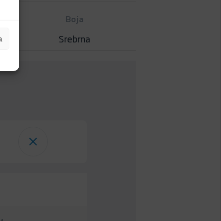
Boja
Srebrna
a