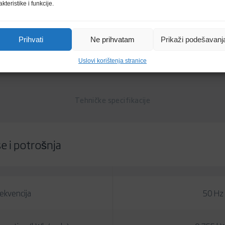
akteristike i funkcije.
Nivo buke
Dimenzije
49
Slim linija
Prihvati
Ne prihvatam
Prikaži podešavanj
Uslovi korištenja stranice
Tehničke specifikacije
 i potrošnja
ekvencija
50 Hz