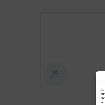
85
Visina
Da 
pri
obr
veb