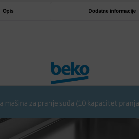
Opis
Dodatne informacije
 mašina za pranje suđa (10 kapacitet pranja, 