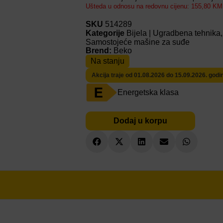
Ušteda u odnosu na redovnu cijenu: 155,80 KM
SKU
514289
Kategorije
Bijela | Ugradbena tehnika
Samostojeće mašine za suđe
Brend:
Beko
Na stanju
Akcija traje od 01.08.2026 do 15.09.2026. godi
Energetska klasa
Dodaj u korpu