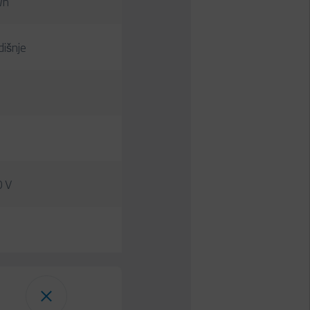
Wh
išnje
0 V