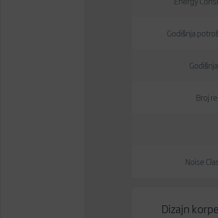
Energy Cons
Godišnja potroš
Godišnja
Broj r
Noise Cl
Dizajn korpe