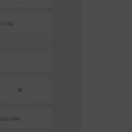
 escajg
ćeg čelika