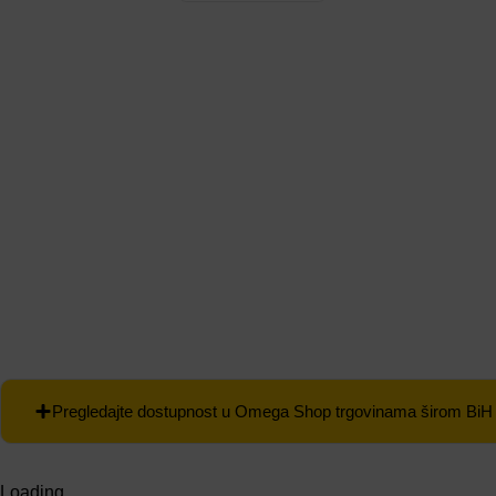
Pregledajte dostupnost u Omega Shop trgovinama širom BiH
Loading...