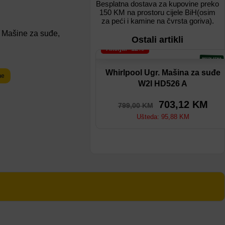
Besplatna dostava za kupovine preko
150 KM na prostoru cijele BiH(osim
za peći i kamine na čvrsta goriva).
,
Mašine za suđe
,
Ostali artikli
Akcija: -12%
Dodaj na listu
Whirlpool Ugr. Mašina za suđe
ne
W2I HD526 A
Dodaj u poređenje
703,12
KM
799,00
KM
Ušteda:
95,88
KM