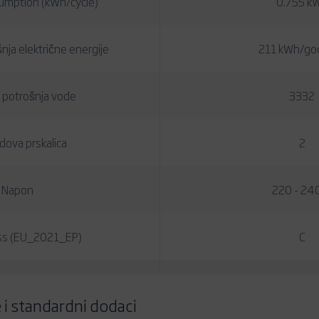
umption (kWh/cycle)
0.755 k
nja električne energije
211 kWh/god
 potrošnja vode
3332
edova prskalica
2
Napon
220 - 24
ass (EU_2021_EP)
C
 i standardni dodaci