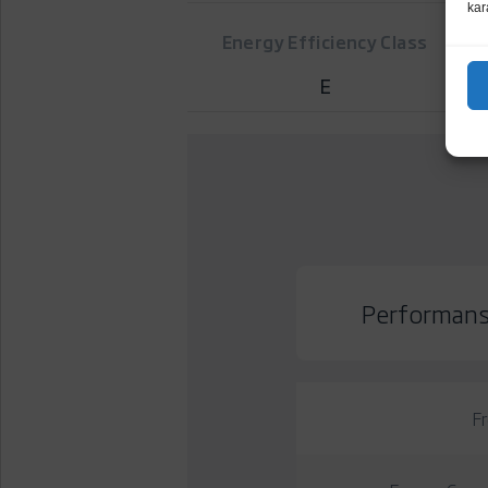
kar
Energy Efficiency Class
E
Performanse
Fr