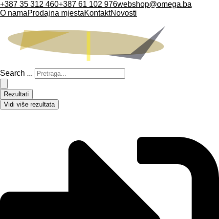
+387 35 312 460
+387 61 102 976
webshop@omega.ba
O nama
Prodajna mjesta
Kontakt
Novosti
Search ...
Rezultati
Vidi više rezultata