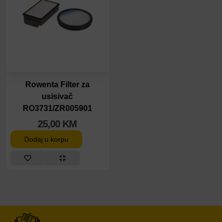
Rowenta Filter za
usisivač
RO3731/ZR005901
25,00
KM
Dodaj u korpu