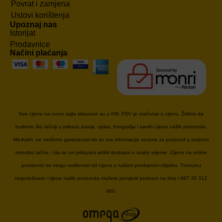
Povrat i zamjena
Uslovi korištenja
Upoznaj nas
Istorijat
Prodavnice
Načini plaćanja
Sve cijene na ovom sajtu iskazane su u KM. PDV je uračunat u cijenu. Želimo da
budemo što tačniji u prikazu stanja, opisa, fotografija i samih cijena naših proizvoda.
Međutim, ne možemo garantovati da su sve informacije vezane za proizvod u svakom
trenutku tačne, i da su svi prikazani artikli dostupni u svako vrijeme. Cijene na online
prodavnici se mogu razlikovati od cijena u našem prodajnom objektu. Trenutnu
raspoloživost i cijene naših proizvoda možete provjeriti pozivom na broj +387 35 312
460.