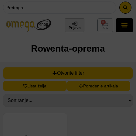
0
Prijava
Rowenta-oprema
Otvorite filter
Lista želja
Poređenje artikala