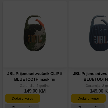
JBL Prijenosni zvučnik CLIP 5
JBL Prijenosni zvu
BLUETOOTH maskirni
BLUETOOTH 
Garancija: 2 godine
Garancija: 2 g
149,00
KM
149,00
K
Dodaj u korpu
Dodaj u korpu