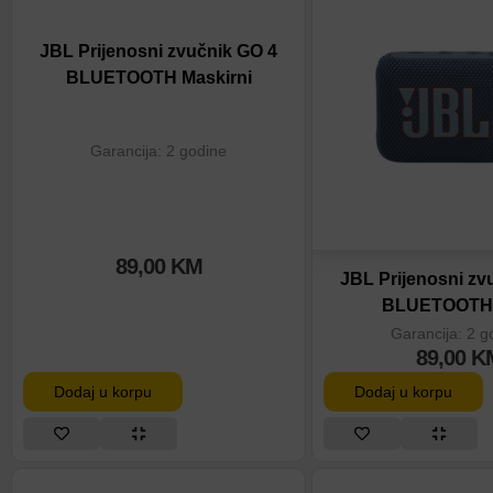
JBL Prijenosni zvučnik GO 4
BLUETOOTH Maskirni
Garancija: 2 godine
89,00
KM
JBL Prijenosni zv
BLUETOOTH 
Garancija: 2 g
89,00
K
Dodaj u korpu
Dodaj u korpu