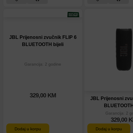
JBL Prijenosni zvučnik FLIP 6
BLUETOOTH bijeli
Garancija: 2 godine
329,00
KM
JBL Prijenosni zvu
BLUETOOTH 
Garancija: 2 g
329,00
K
Dodaj u korpu
Dodaj u korpu