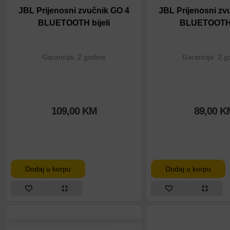
JBL Prijenosni zvučnik GO 4
JBL Prijenosni zv
BLUETOOTH bijeli
BLUETOOTH 
Garancija: 2 godine
Garancija: 2 g
109,00
KM
89,00
K
Dodaj u korpu
Dodaj u korpu