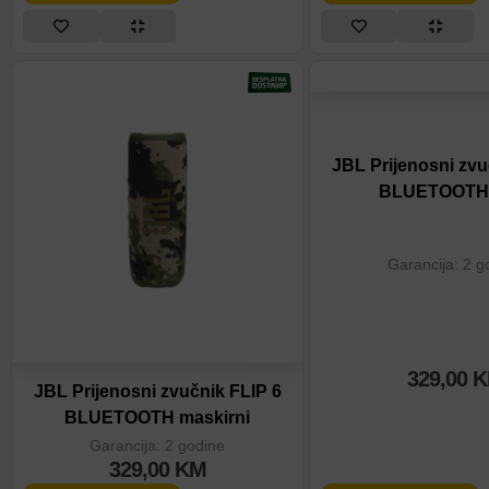
JBL Prijenosni zvu
BLUETOOTH 
Garancija: 2 g
329,00
K
JBL Prijenosni zvučnik FLIP 6
BLUETOOTH maskirni
Garancija: 2 godine
329,00
KM