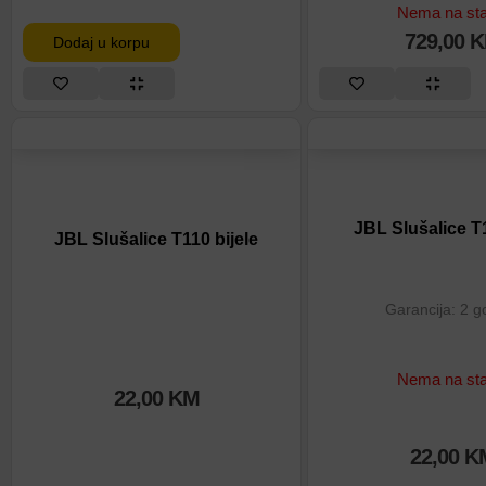
Nema na sta
729,00
K
Dodaj u korpu
JBL Slušalice T
JBL Slušalice T110 bijele
Garancija: 2 g
Nema na sta
22,00
KM
22,00
K