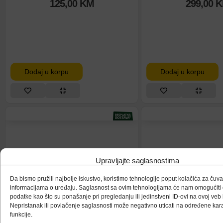
125,00
KM
299,00
K
Dodaj u korpu
Dodaj u korpu
JBL Prijenosni
JBL Slušalice bluetooth LIVE
Upravljajte saglasnostima
PARTYBOX 320 B
770 NC crne
Da bismo pružili najbolje iskustvo, koristimo tehnologije poput kolačića za čuvanj
crni
informacijama o uređaju. Saglasnost sa ovim tehnologijama će nam omogućit
podatke kao što su ponašanje pri pregledanju ili jedinstveni ID-ovi na ovoj veb l
Nepristanak ili povlačenje saglasnosti može negativno uticati na određene karak
funkcije.
Nema na sta