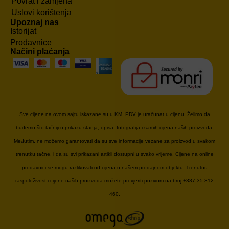
Povrat i zamjena
Uslovi korištenja
Upoznaj nas
Istorijat
Prodavnice
Načini plaćanja
Sve cijene na ovom sajtu iskazane su u KM. PDV je uračunat u cijenu. Želimo da
budemo što tačniji u prikazu stanja, opisa, fotografija i samih cijena naših proizvoda.
Međutim, ne možemo garantovati da su sve informacije vezane za proizvod u svakom
trenutku tačne, i da su svi prikazani artikli dostupni u svako vrijeme. Cijene na online
prodavnici se mogu razlikovati od cijena u našem prodajnom objektu. Trenutnu
raspoloživost i cijene naših proizvoda možete provjeriti pozivom na broj +387 35 312
460.