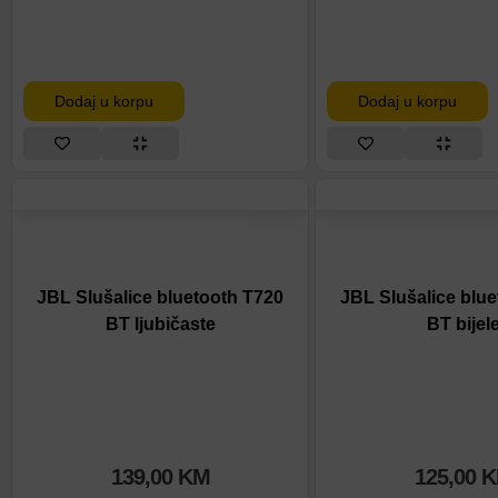
Dodaj u korpu
Dodaj u korpu
JBL Slušalice bluetooth T720
JBL Slušalice blu
BT ljubičaste
BT bijel
139,00
KM
125,00
K