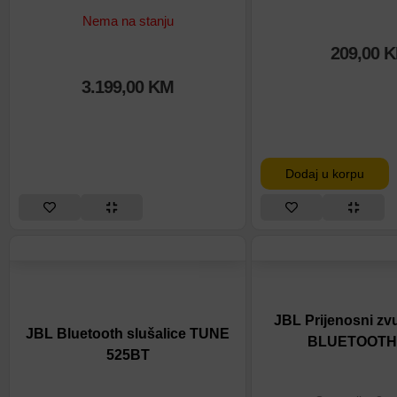
Nema na stanju
209,00
K
3.199,00
KM
Dodaj u korpu
JBL Prijenosni zv
JBL Bluetooth slušalice TUNE
BLUETOOTH b
525BT