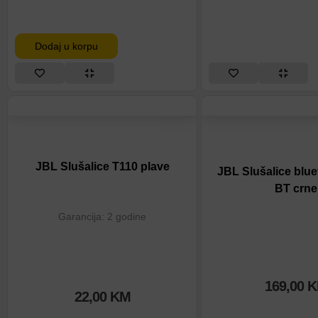
Dodaj u korpu
JBL Slušalice T110 plave
JBL Slušalice blu
BT crne
Garancija: 2 godine
169,00
K
22,00
KM