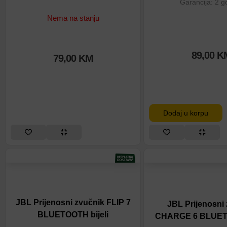
Garancija: 2 g
Nema na stanju
89,00
K
79,00
KM
Dodaj u korpu
JBL Prijenosni zvučnik FLIP 7
JBL Prijenosni
BLUETOOTH bijeli
CHARGE 6 BLUET