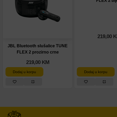
FLEX 2 bij
219,00
K
JBL Bluetooth slušalice TUNE
FLEX 2 prozirno crne
219,00
KM
Dodaj u korpu
Dodaj u korpu