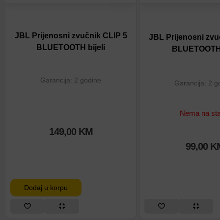
JBL Prijenosni zvučnik CLIP 5
JBL Prijenosni zvu
BLUETOOTH bijeli
BLUETOOTH 
Garancija: 2 godine
Garancija: 2 g
Nema na sta
149,00
KM
99,00
K
Dodaj u korpu