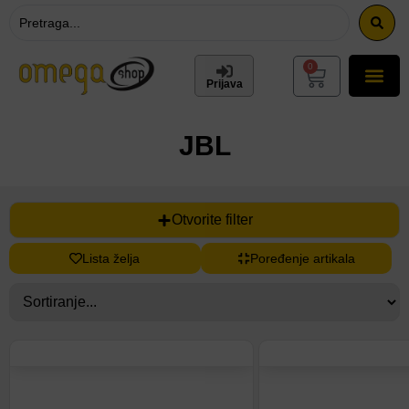
0
Prijava
JBL
Otvorite filter
Lista želja
Poređenje artikala