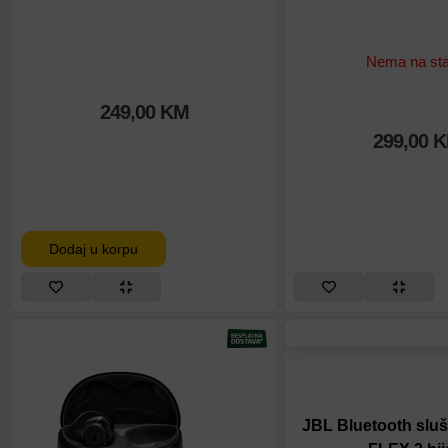
Nema na sta
249,00
KM
299,00
K
Dodaj u korpu
JBL Bluetooth slu