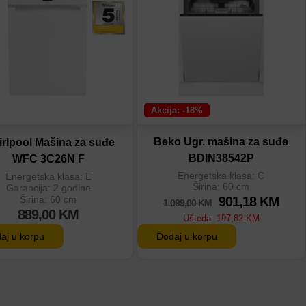
odaj u poređenje
Dodaj u poređenje
Akcija: -18%
Beko Ugr. mašina za suđe
rlpool Mašina za suđe
BDIN38542P
WFC 3C26N F
Energetska klasa: C
Energetska klasa: E
Širina: 60 cm
Garancija: 2 godine
Širina: 60 cm
901,18
KM
1.099,00
KM
889,00
KM
Ušteda:
197,82
KM
aj u korpu
Dodaj u korpu