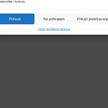
akteristike i funkcije.
Prihvati
Ne prihvatam
Prikaži podešavanj
Uslovi korištenja stranice