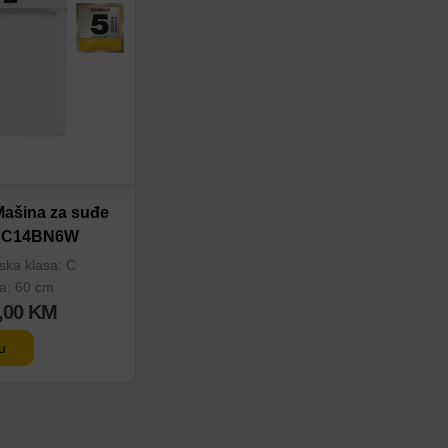
eđenje
Mašina za suđe
FC14BN6W
ska klasa: C
na: 60 cm
,00
KM
u