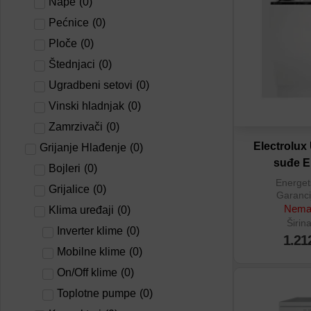
Nape
(
0
)
Dodaj u por
Pećnice
(
0
)
Ploče
(
0
)
Štednjaci
(
0
)
Ugradbeni setovi
(
0
)
Vinski hladnjak
(
0
)
Zamrzivači
(
0
)
Electrolux
Grijanje Hlađenje
(
0
)
suđe 
Bojleri
(
0
)
Energet
Grijalice
(
0
)
Garanci
Nema 
Klima uređaji
(
0
)
Širin
Inverter klime
(
0
)
1.21
Mobilne klime
(
0
)
On/Off klime
(
0
)
Toplotne pumpe
(
0
)
Dodaj na lis