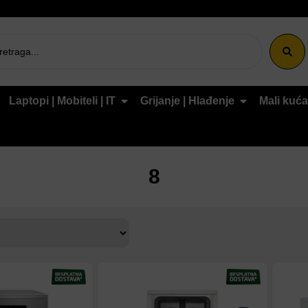
Laptopi | Mobiteli | IT
Grijanje | Hlađenje
Mali kuća
8
tu
Dodaj na listu
D