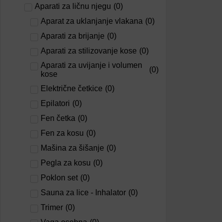
Aparati za ličnu njegu
(
0
)
Aparat za uklanjanje vlakana
(
0
)
Aparati za brijanje
(
0
)
Aparati za stilizovanje kose
(
0
)
Aparati za uvijanje i volumen
(
0
)
kose
Električne četkice
(
0
)
Epilatori
(
0
)
Fen četka
(
0
)
Fen za kosu
(
0
)
Mašina za šišanje
(
0
)
Pegla za kosu
(
0
)
Poklon set
(
0
)
Sauna za lice - Inhalator
(
0
)
Trimer
(
0
)