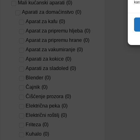
Mali kućanski aparati
(
0
)
kar
Aparati za domaćinstvo
(
0
)
Aparat za kafu
(
0
)
Aparat za pripremu hljeba
(
0
)
Aparat za pripremu hrane
(
0
)
Aparat za vakumiranje
(
0
)
Aparati za kokice
(
0
)
Aparati za sladoled
(
0
)
Blender
(
0
)
Čajnik
(
0
)
Čišćenje prozora
(
0
)
Električna peka
(
0
)
Električni roštilj
(
0
)
Friteza
(
0
)
Kuhalo
(
0
)