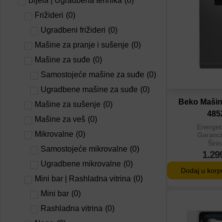
Bijela | Ugradbena tehnika
(
0
)
Dodaj u por
Frižideri
(
0
)
Ugradbeni frižideri
(
0
)
Mašine za pranje i sušenje
(
0
)
Mašine za suđe
(
0
)
Samostojeće mašine za suđe
(
0
)
Ugradbene mašine za suđe
(
0
)
Beko Mašin
Mašine za sušenje
(
0
)
485
Mašine za veš
(
0
)
Energet
Mikrovalne
(
0
)
Garanci
Širi
Samostojeće mikrovalne
(
0
)
1.29
Ugradbene mikrovalne
(
0
)
Dodaj u korp
Mini bar | Rashladna vitrina
(
0
)
Mini bar
(
0
)
Dodaj na lis
Rashladna vitrina
(
0
)