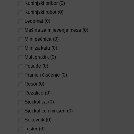
Kuhinjski pribor
(
0
)
Kuhinjski robot
(
0
)
Ledomat
(
0
)
Mašina za mljevenje mesa
(
0
)
Mini pećnica
(
0
)
Mlin za kafu
(
0
)
Multipraktik
(
0
)
Posuđe
(
0
)
Pranje i čišćenje
(
0
)
Rešoi
(
0
)
Rezalice
(
0
)
Sjeckalica
(
0
)
Sjeckalice i mikseri
(
0
)
Sokovnik
(
0
)
Toster
(
0
)