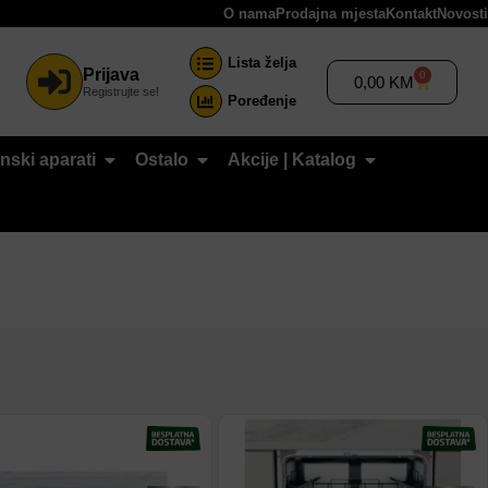
O nama
Prodajna mjesta
Kontakt
Novosti
Lista želja
Prijava
0
0,00
KM
Registrujte se!
Poređenje
nski aparati
Ostalo
Akcije | Katalog
odaj na listu
Dodaj na listu