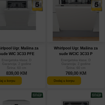
odaj u poređenje
Dodaj u poređenje
irlpool Ugr. Mašina za
Whirlpool Ugr. Mašina za
suđe WIC 3C33 PFE
suđe WCIC 3C33 P
Energetska klasa: D
Energetska klasa: D
Garancija: 2 godine
Garancija: 2 godine
Širina: 60 cm
Širina: 60 cm
839,00
KM
769,00
KM
aj u korpu
Dodaj u korpu
odaj na listu
Dodaj na listu