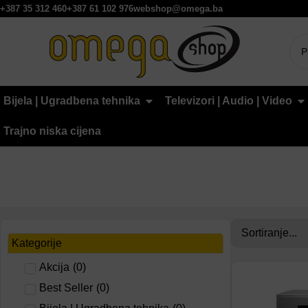
+387 35 312 460
+387 61 102 976
webshop@omega.ba
Bijela | Ugradbena tehnika
Televizori | Audio | Video
Trajno niska cijena
Kategorije
Akcija
(
0
)
Dodaj na lis
Best Seller
(
0
)