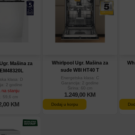
eđenje
Dodaj u poređenje
D
Whirlpool Ugr. Mašina za
Whi
 Ugr. Mašina za
suđe W8I HT40 T
EEM48320L
Energetska klasa: C
ska klasa: D
Garancija: 2 godine
ja: 2 godine
Širina: 60 cm
na stanju
1.249,00
KM
a: 59,6 cm
2,00
KM
Dodaj u korpu
Dod
tu