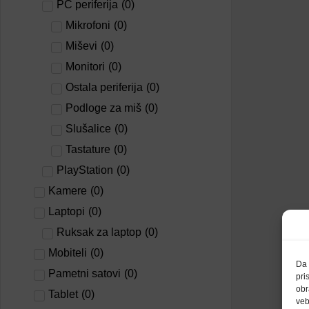
PC periferija
(
0
)
Mikrofoni
(
0
)
Miševi
(
0
)
Monitori
(
0
)
Ostala periferija
(
0
)
Podloge za miš
(
0
)
Slušalice
(
0
)
Tastature
(
0
)
PlayStation
(
0
)
Kamere
(
0
)
Laptopi
(
0
)
Ruksak za laptop
(
0
)
Mobiteli
(
0
)
Da 
Pametni satovi
(
0
)
pri
obr
Tablet
(
0
)
veb