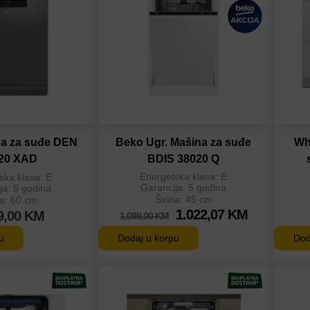
eđenje
Dodaj u poređenje
D
Beko Ugr. Mašina za suđe
a za suđe DEN
Wh
BDIS 38020 Q
20 XAD
Energetska klasa: E
ska klasa: E
Garancija: 5 godina
ja: 5 godina
Širina: 45 cm
na: 60 cm
1.022,07
KM
9,00
KM
1.099,00
KM
u
Dodaj u korpu
Dod
tu
Dodaj na listu
D