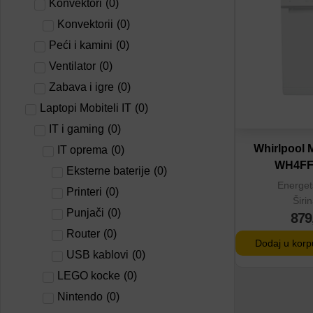
Konvektori
(
0
)
Dodaj u por
Konvektorii
(
0
)
Peći i kamini
(
0
)
Ventilator
(
0
)
Zabava i igre
(
0
)
Laptopi Mobiteli IT
(
0
)
IT i gaming
(
0
)
Whirlpool 
IT oprema
(
0
)
WH4F
Eksterne baterije
(
0
)
Energet
Printeri
(
0
)
Širi
Punjači
(
0
)
879
Router
(
0
)
Dodaj u korp
USB kablovi
(
0
)
LEGO kocke
(
0
)
Nintendo
(
0
)