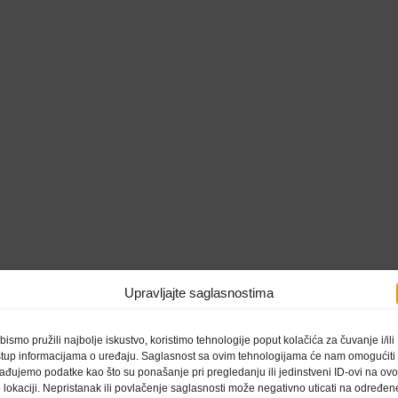
Upravljajte saglasnostima
bismo pružili najbolje iskustvo, koristimo tehnologije poput kolačića za čuvanje i/ili
stup informacijama o uređaju. Saglasnost sa ovim tehnologijama će nam omogućiti
ađujemo podatke kao što su ponašanje pri pregledanju ili jedinstveni ID-ovi na ovo
 lokaciji. Nepristanak ili povlačenje saglasnosti može negativno uticati na određen