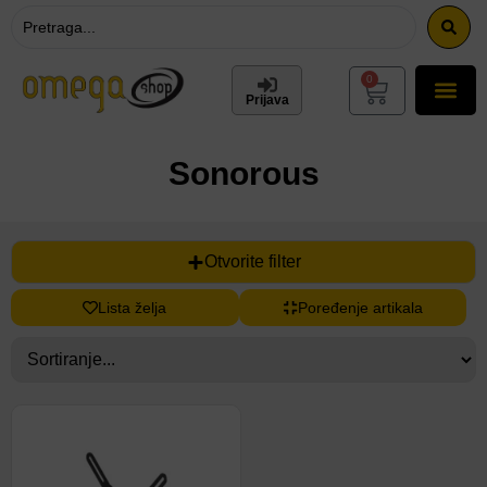
0
Prijava
Sonorous
Otvorite filter
Lista želja
Poređenje artikala