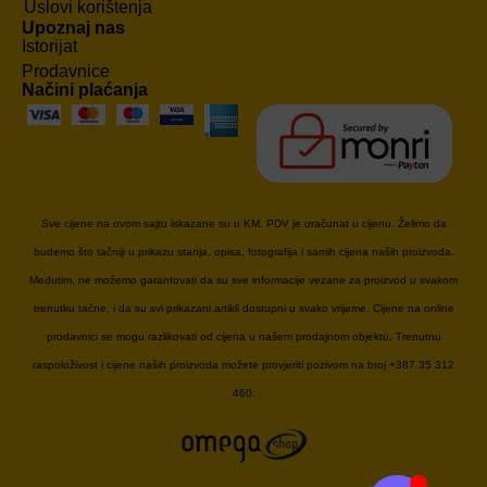
Uslovi korištenja
Upoznaj nas
Istorijat
Prodavnice
Načini plaćanja
Sve cijene na ovom sajtu iskazane su u KM. PDV je uračunat u cijenu. Želimo da
budemo što tačniji u prikazu stanja, opisa, fotografija i samih cijena naših proizvoda.
Međutim, ne možemo garantovati da su sve informacije vezane za proizvod u svakom
trenutku tačne, i da su svi prikazani artikli dostupni u svako vrijeme. Cijene na online
prodavnici se mogu razlikovati od cijena u našem prodajnom objektu. Trenutnu
raspoloživost i cijene naših proizvoda možete provjeriti pozivom na broj +387 35 312
460.