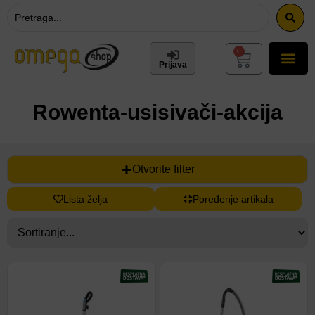
0
Prijava
Rowenta-usisivači-akcija
Otvorite filter
Lista želja
Poređenje artikala