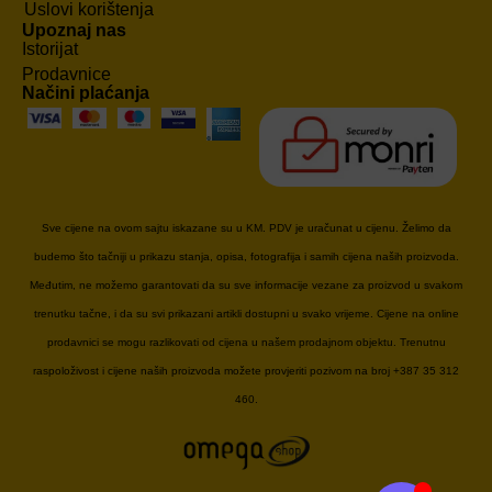
Uslovi korištenja
Upoznaj nas
Istorijat
Prodavnice
Načini plaćanja
Sve cijene na ovom sajtu iskazane su u KM. PDV je uračunat u cijenu. Želimo da
budemo što tačniji u prikazu stanja, opisa, fotografija i samih cijena naših proizvoda.
Međutim, ne možemo garantovati da su sve informacije vezane za proizvod u svakom
trenutku tačne, i da su svi prikazani artikli dostupni u svako vrijeme. Cijene na online
prodavnici se mogu razlikovati od cijena u našem prodajnom objektu. Trenutnu
raspoloživost i cijene naših proizvoda možete provjeriti pozivom na broj +387 35 312
460.