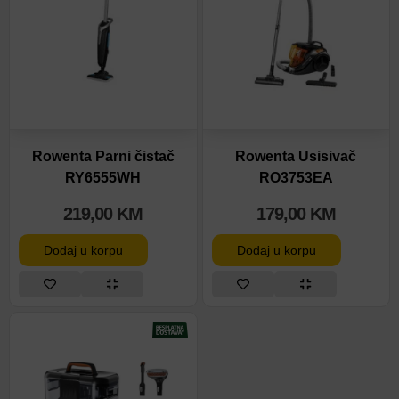
Rowenta Parni čistač
Rowenta Usisivač
RY6555WH
RO3753EA
219,00
KM
179,00
KM
Dodaj u korpu
Dodaj u korpu