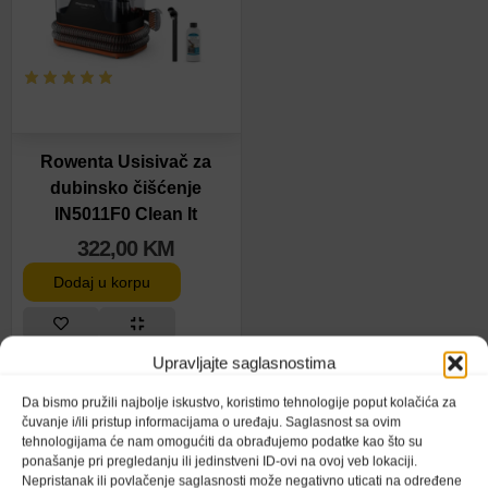
Rowenta Usisivač za
dubinsko čišćenje
IN5011F0 Clean It
322,00
KM
Dodaj u korpu
Upravljajte saglasnostima
Da bismo pružili najbolje iskustvo, koristimo tehnologije poput kolačića za
čuvanje i/ili pristup informacijama o uređaju. Saglasnost sa ovim
tehnologijama će nam omogućiti da obrađujemo podatke kao što su
ponašanje pri pregledanju ili jedinstveni ID-ovi na ovoj veb lokaciji.
Nepristanak ili povlačenje saglasnosti može negativno uticati na određene