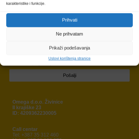
karakteristike i funkcije.
Prijavite se na naš newsletter i ostanite u toku sa
promocijama i najnovijim proizvodima
Prihvati
Ne dozvolite da propustite sjajne popuste i pogodnosti jer
specijalne ponude očekuju samo prijavljene kupce.
Ne prihvatam
Prikaži podešavanja
Prihvatam
Politiku privatnosti
radi unapređenja
korisničkog iskustva. Da saznate više o načinu obrade
Uslovi korištenja stranice
podataka, pogledajte stranicu.
Pošalji
Omega d.o.o. Živinice
II krajiške 23
ID: 4209362230005
Call centar
Tel: +387 35 312 460