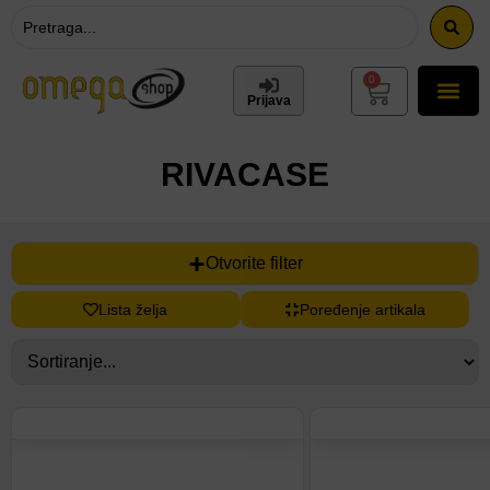
0
Prijava
RIVACASE
Otvorite filter
Lista želja
Poređenje artikala