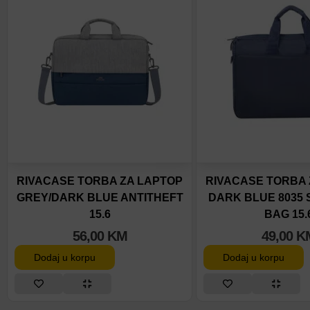
RIVACASE TORBA ZA LAPTOP
RIVACASE TORBA 
GREY/DARK BLUE ANTITHEFT
DARK BLUE 8035
15.6
BAG 15.
56,00
KM
49,00
K
Dodaj u korpu
Dodaj u korpu