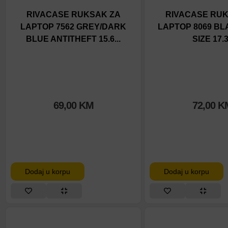
RIVACASE RUKSAK ZA
RIVACASE RUK
LAPTOP 7562 GREY/DARK
LAPTOP 8069 BL
BLUE ANTITHEFT 15.6...
SIZE 17.
69,00
KM
72,00
K
Dodaj u korpu
Dodaj u korpu