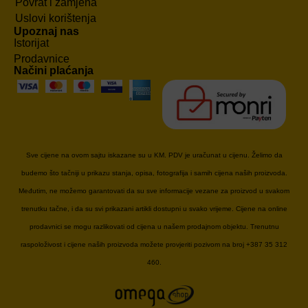
Povrat i zamjena
Uslovi korištenja
Upoznaj nas
Istorijat
Prodavnice
Načini plaćanja
Sve cijene na ovom sajtu iskazane su u KM. PDV je uračunat u cijenu. Želimo da
budemo što tačniji u prikazu stanja, opisa, fotografija i samih cijena naših proizvoda.
Međutim, ne možemo garantovati da su sve informacije vezane za proizvod u svakom
trenutku tačne, i da su svi prikazani artikli dostupni u svako vrijeme. Cijene na online
prodavnici se mogu razlikovati od cijena u našem prodajnom objektu. Trenutnu
raspoloživost i cijene naših proizvoda možete provjeriti pozivom na broj +387 35 312
460.