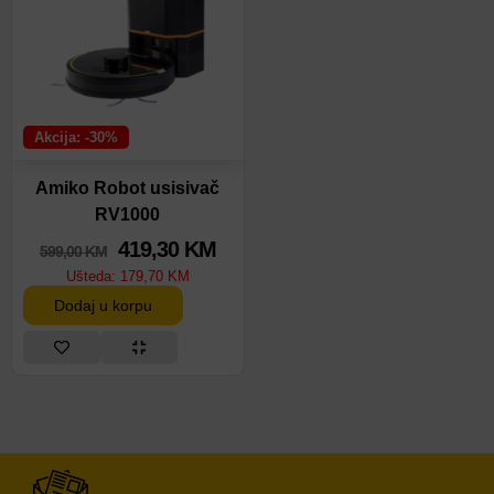
Akcija: -30%
Amiko Robot usisivač
RV1000
419,30
KM
599,00
KM
Ušteda:
179,70
KM
Dodaj u korpu