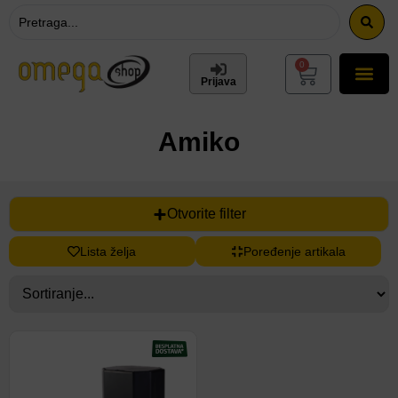
0
Prijava
Amiko
Otvorite filter
Lista želja
Poređenje artikala